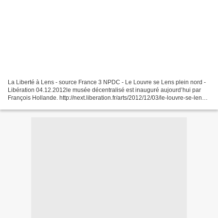
La Liberté à Lens - source France 3 NPDC - Le Louvre se Lens plein nord -
Libération 04.12.2012le musée décentralisé est inauguré aujourd’hui par
François Hollande. http://next.liberation.fr/arts/2012/12/03/le-louvre-se-lens-
plein-nord_864887 Ce mardi,...