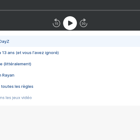
 DayZ
 a 13 ans (et vous l'avez ignoré)
e (littéralement)
im Rayan
 toutes les règles
s les jeux vidéo
us choquant de Rockstar ? - Le scandale BULLY
e plus moche de Steam
du RÊVE tourne au CAUCHEMAR