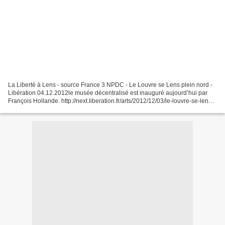
La Liberté à Lens - source France 3 NPDC - Le Louvre se Lens plein nord -
Libération 04.12.2012le musée décentralisé est inauguré aujourd’hui par
François Hollande. http://next.liberation.fr/arts/2012/12/03/le-louvre-se-lens-
plein-nord_864887 Ce mardi,...