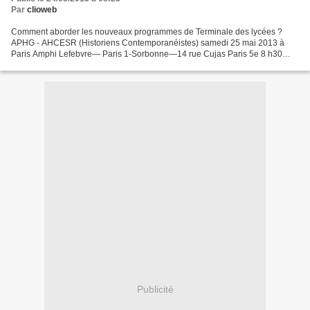
Par
clioweb
Comment aborder les nouveaux programmes de Terminale des lycées ?
APHG - AHCESR (Historiens Contemporanéistes) samedi 25 mai 2013 à
Paris Amphi Lefebvre— Paris 1-Sorbonne—14 rue Cujas Paris 5e 8 h30
AccueilPrésidence : Jean-Claude YON, U Versailles St...
Publicité