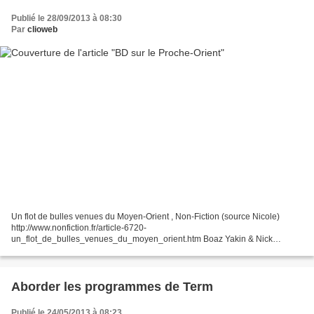
Publié le 28/09/2013 à 08:30
Par
clioweb
Un flot de bulles venues du Moyen-Orient , Non-Fiction (source Nicole)
http://www.nonfiction.fr/article-6720-
un_flot_de_bulles_venues_du_moyen_orient.htm Boaz Yakin & Nick
Bertozzi, Jérusalem – Portrait de famille, Casterman, 2013
http://www.culturewok.com/lewokentravaux/book/object/64086...
Aborder les programmes de Term
Publié le 24/05/2013 à 08:23