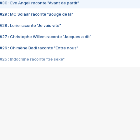
#30 : Eve Angeli raconte "Avant de partir"
#29 : MC Solaar raconte "Bouge de là"
28 : Lorie raconte "Je vais vite"
#27 : Christophe Willem raconte "Jacques a dit"
#26 : Chimène Badi raconte "Entre nous"
#25 : Indochine raconte "3e sexe"
#24 : Zaho raconte "C'est chelou"
#23 : Patrick Bruel raconte "Au café des délices"
#22 : Kyo raconte "Le chemin"
#21 : Nolwenn Leroy raconte "Cassé"
#20 : Patrick Hernandez raconte "Born to be alive"
#19 : Lorie raconte "Près de moi"
#18 : Michael Jones raconte "A nos actes manqués" (avec Jean-Jacque