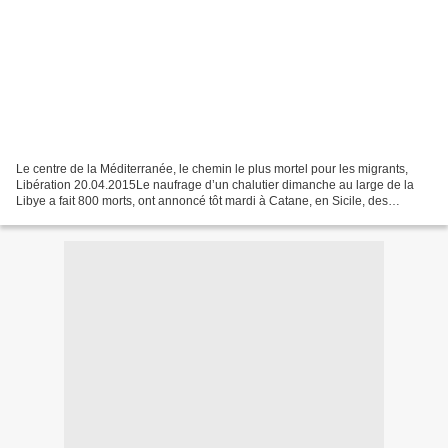
Le centre de la Méditerranée, le chemin le plus mortel pour les migrants,
Libération 20.04.2015Le naufrage d’un chalutier dimanche au large de la
Libye a fait 800 morts, ont annoncé tôt mardi à Catane, en Sicile, des
représentants du HCR et de l’OIM
http://www.liberation.fr/monde/2015/04/21/800-personnes-sont-mortes-
dimanche-dans-le-naufrage-en-mediterranee_1255563...