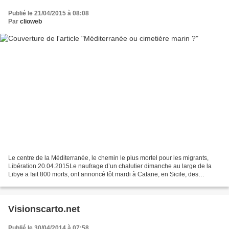
Publié le 21/04/2015 à 08:08
Par
clioweb
Le centre de la Méditerranée, le chemin le plus mortel pour les migrants,
Libération 20.04.2015Le naufrage d’un chalutier dimanche au large de la
Libye a fait 800 morts, ont annoncé tôt mardi à Catane, en Sicile, des
représentants du HCR et de l’OIM
http://www.liberation.fr/monde/2015/04/21/800-personnes-sont-mortes-
dimanche-dans-le-naufrage-en-mediterranee_1255563...
Visionscarto.net
Publié le 30/04/2014 à 07:58