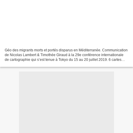
Géo des migrants morts et portés disparus en Méditerranée. Communication
de Nicolas Lambert & Timothée Giraud à la 29e conférence internationale
de cartographie qui s’est tenue à Tokyo du 15 au 20 juillet 2019. 6 cartes
différentes sont proposées http://neocarto.hypotheses.org/5982...