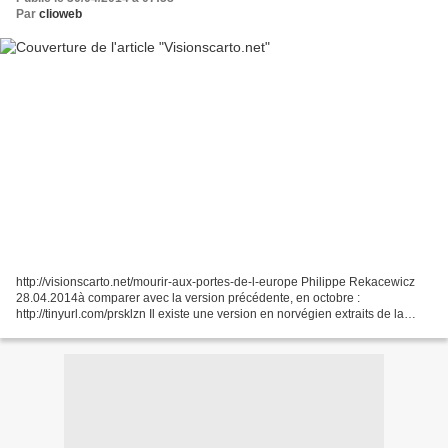
Par
clioweb
http://visionscarto.net/mourir-aux-portes-de-l-europe Philippe Rekacewicz
28.04.2014à comparer avec la version précédente, en octobre :
http://tinyurl.com/prsklzn Il existe une version en norvégien extraits de la
présentation du site VisionsCarto : «...