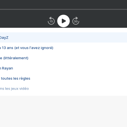
 DayZ
 a 13 ans (et vous l'avez ignoré)
e (littéralement)
im Rayan
 toutes les règles
s les jeux vidéo
us choquant de Rockstar ? - Le scandale BULLY
e plus moche de Steam
du RÊVE tourne au CAUCHEMAR