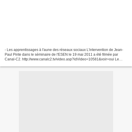
- Les apprentissages à l'aune des réseaux sociaux L'intervention de Jean-
Paul Pinte dans le séminaire de l'ESEN le 19 mai 2011 a été filmée par
Canal-C2. http://www.canalc2.tv/video.asp?idVideo=10581&voir=oui Le
support utilisé lors de la présentation...