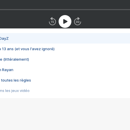
 DayZ
 a 13 ans (et vous l'avez ignoré)
e (littéralement)
im Rayan
 toutes les règles
s les jeux vidéo
us choquant de Rockstar ? - Le scandale BULLY
e plus moche de Steam
du RÊVE tourne au CAUCHEMAR