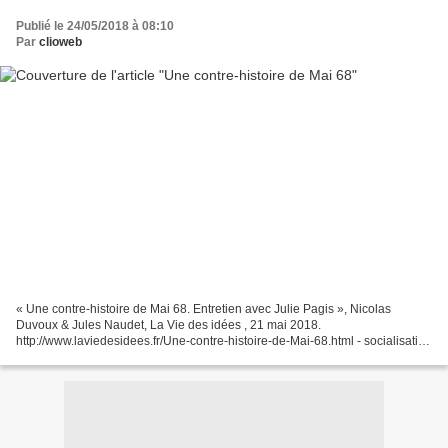
Publié le 24/05/2018 à 08:10
Par
clioweb
« Une contre-histoire de Mai 68. Entretien avec Julie Pagis », Nicolas
Duvoux & Jules Naudet, La Vie des idées , 21 mai 2018.
http://www.laviedesidees.fr/Une-contre-histoire-de-Mai-68.html - socialisation
politique primaire et socialisation par l’événement...