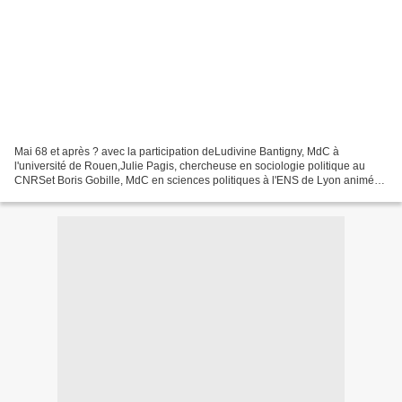
Mai 68 et après ? avec la participation deLudivine Bantigny, MdC à
l'université de Rouen,Julie Pagis, chercheuse en sociologie politique au
CNRSet Boris Gobille, MdC en sciences politiques à l'ENS de Lyon animée
par Rémi Mauger, journaliste Vendredi 15...