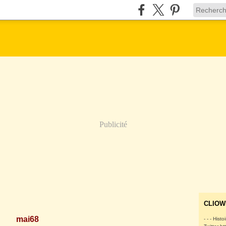
Publicité
CLIOW
mai68
- - - Histo