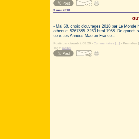
3 mai 2018
ou
- Mai 68, choix d'ouvrages 2018 par Le Monde htt
otheque_5267385_3260.html 1968. De grands soirs
ue ».Les Années Mao en France....
Posté par clioweb à 08:20 -
Commentaires [
…
]
- Permalien [
Tags:
mai68