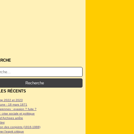
ERCHE
LES RÉCENTS
p 2022 et 2023
ne - 18 mars 1871
arennes : evasion ? fuite ?
: crise sociale et politique
d'Archives arrête
limi
tion des conjoints (1816-1988)
er l'esprit critique