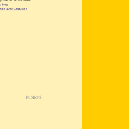
tp://twitter.com/clioweb2/
u blog
 blog avec CanalBlog
Publicité