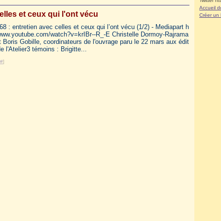
Twitter ht
Accueil d
elles et ceux qui l'ont vécu
Créer un
68 : entretien avec celles et ceux qui l’ont vécu (1/2) - Mediapart h
/www.youtube.com/watch?v=krIBr--R_-E Christelle Dormoy-Rajrama
t Boris Gobille, coordinateurs de l'ouvrage paru le 22 mars aux édit
e l'Atelier3 témoins : Brigitte...
#
]