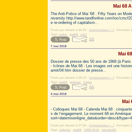
Mai 68 A
The Anti-Police of Mai '68 : Fifty Years on Mo
niversity http://www.tandfonline.com/toc/cmcf20/
e re-ordering of capitalism...
Posté par clioweb à 08:05 -
Commentaires [
…
]
- Permalien [
Tags:
police
,
mai68
,
cmcf
7 mai 2018
Mai 68
Dossier de presse des 50 ans de 1968 (à Paris 
- Icônes de Mai 68 - Les images ont une histoir
arret/04.htm dossier de presse...
Posté par clioweb à 08:10 -
Commentaires [
…
]
- Permalien [
Tags:
mai68
,
dpresse
,
expos
4 mai 2018
Mai 
- Colloques Mai 68 - Calenda Mai 68 : cinqua
s de l’engagement, Le moment 68 en Amérique 
sort=datemisenligne_date&order=desc&ftype=4
Posté par clioweb à 07:50 -
Commentaires [
…
]
- Permalien [
Tags:
colloque
,
mai68
,
1968-2018
,
mondes68