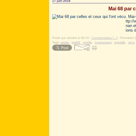
17 juin 2018
Mai 68 par c
. Mai-
ttp:/
nan e
ions d
Posté par clioweb à 08:10 -
Commentaires [
…
]
- Permalien [
Tags:
atelier
,
mai68
,
gobille
,
quarantaine
,
bgobille
,
vecu