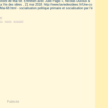
stoire de Mai 68. Entretien avec Julie Pagis », Nicolas Duvoux &
a Vie des idées , 21 mai 2018. http://www.laviedesidees.fr/Une-co
-Mai-68.html - socialisation politique primaire et socialisation par l’é
#
]
ion
,
jpagis
,
regardsfr
Publicité