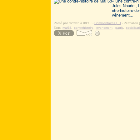
« Une contre-hi
Jules Naudet, L
ntre-histoire-de
vénement...
Posté par clioweb à 08:10 -
Commentaires [
…
]
- Permalien [
Tags:
mai68
,
contrehistoire
,
evenement
,
pagis
,
socialisat