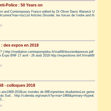
nti-Police : 50 Years on
dern and Contemporary France edited by Dr Oliver Davis Warwick U
current?nav=tocList Articles Disorder, les forces de l’ordre and th
#
]
 : des expos en 2018
? ) http://mediation.centrepompidou.fr/mai68/dossierdepresse.pdf
e Expo BNF 17 avril - 26 août 2018 http://expositions.bnf.fr/mai68/
#
]
68 - colloques 2018
nte ans1968-2018Les mondes de 68Empreintes étudiantesLes genre
du Sud... http://calenda.org/search?q=mai+1968&primary=ftype&
1...
#
]