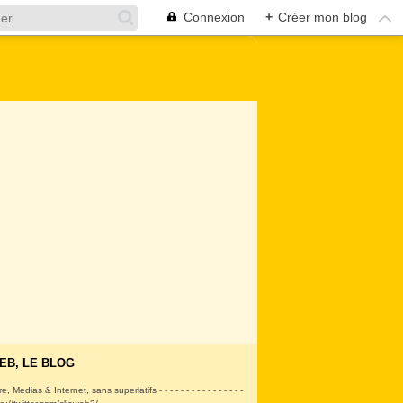
Connexion
+
Créer mon blog
EB, LE BLOG
ire, Medias & Internet, sans superlatifs - - - - - - - - - - - - - - - -