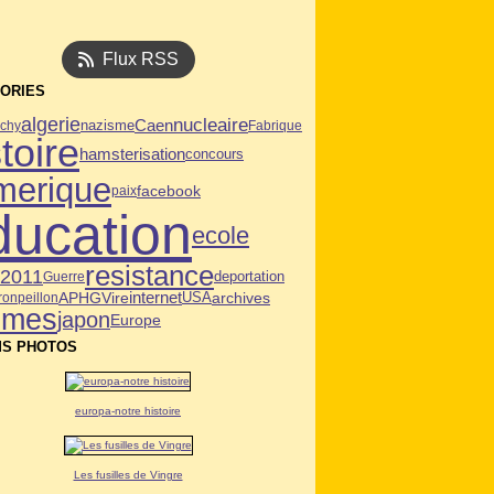
Flux RSS
ORIES
algerie
nucleaire
Caen
ichy
nazisme
Fabrique
toire
hamsterisation
concours
merique
facebook
paix
ducation
ecole
resistance
n2011
deportation
Guerre
APHG
Vire
internet
USA
archives
ron
peillon
mmes
japon
Europe
S PHOTOS
europa-notre histoire
Les fusilles de Vingre