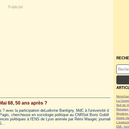
Publicité
RECH
ARTIC
Montcham
La Commu
Mai 68, 50 ans après ?
Nuit de V
Retraites 
s ? avec la participation deLudivine Bantigny, MdC à l'université d
Mystères 
Pagis, chercheuse en sociologie politique au CNRSet Boris Gobill
Gisèle Ha
nces politiques à l'ENS de Lyon animée par Rémi Mauger, journali
L'instruc
...
EMI - form