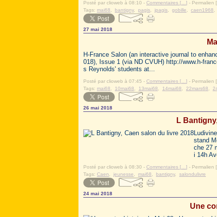
Posté par clioweb à 08:10 -
Commentaires [
…
]
- Permalien [
Tags:
mai68
,
bantigny
,
pagis
,
jpagis
,
gobille
,
caen1968
27 mai 2018
Ma
H-France Salon (an interactive journal to enhan
018), Issue 1 (via ND CVUH) http://www.h-france
s Reynolds' students at...
Posté par clioweb à 07:45 -
Commentaires [
…
]
- Permalien [
Tags:
mai68
,
10mai68
,
13mai68
,
14mai68
,
22mars68
,
2
26 mai 2018
L Bantigny
Ludivine
stand M
che 27 m
i 14h Av
Posté par clioweb à 08:30 -
Commentaires [
…
]
- Permalien [
Tags:
Caen
,
jeunesse
,
mai68
,
bantigny
,
salondulivre
24 mai 2018
Une con