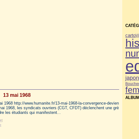
CATÉG
carto
V
his
nu
e
japo
Bouche
fe
13 mai 1968
ALBUM
mai 1968 http://www.humanite.fr/13-mai-1968-la-convergence-devien
ai 1968, les syndicats ouvriers (CGT, CFDT) déclenchent une grè
dre les étudiants qui manifestent...
#
]
t