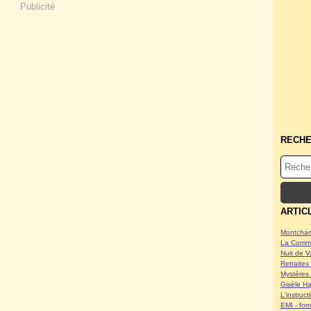
Publicité
RECH
ARTIC
Montcham
La Commu
Nuit de V
Retraites 
Mystères 
Gisèle Ha
L'instruc
EMI - form