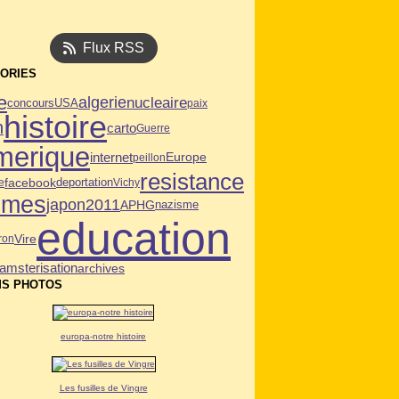
Flux RSS
ORIES
e
algerie
nucleaire
USA
concours
paix
histoire
n
carto
Guerre
merique
internet
Europe
peillon
resistance
facebook
deportation
e
Vichy
mmes
japon2011
APHG
nazisme
education
Vire
ron
amsterisation
archives
S PHOTOS
europa-notre histoire
Les fusilles de Vingre