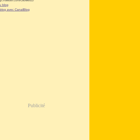
tp://twitter.com/clioweb2/
u blog
 blog avec CanalBlog
Publicité