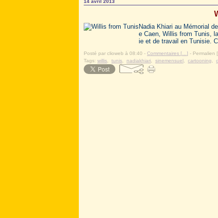
14 avril 2013
W
Nadia Khiari au Mémorial de 
e Caen, Willis from Tunis, l
ie et de travail en Tunisie. 
Posté par clioweb à 08:40 -
Commentaires [
…
]
- Permalien [
Tags:
willis
,
tunis
,
nadiakhiari
,
sinemensuel
,
cartooning
,