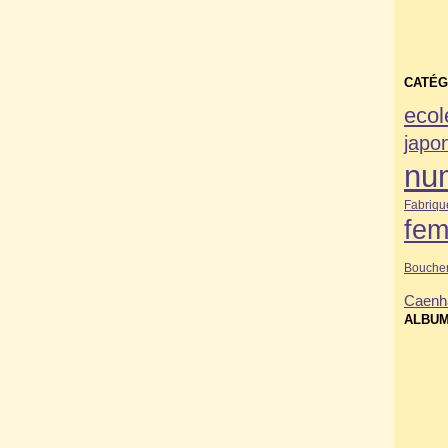
CATÉG
ecol
japo
nu
Fabriqu
fe
Bouche
Caen
h
ALBUM