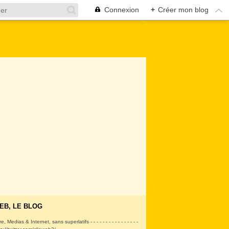
Connexion
+
Créer mon blog
EB, LE BLOG
ire, Medias & Internet, sans superlatifs - - - - - - - - - - - - - - - -