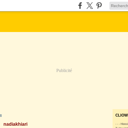
Publicité
I
CLIOW
nadiakhiari
- - - Histo