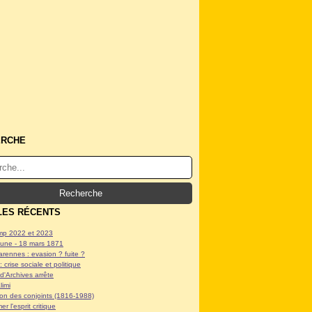
ERCHE
LES RÉCENTS
p 2022 et 2023
ne - 18 mars 1871
arennes : evasion ? fuite ?
: crise sociale et politique
d'Archives arrête
limi
tion des conjoints (1816-1988)
er l'esprit critique