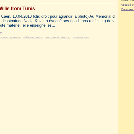
Twitter ht
Accueil d
illis from Tunis
Créer un
Caen, 13.04.2013 (clic droit pour agrandir la photo) Au Mémorial d
a dessinatrice Nadia Khiari a évoqué ses conditions (difficiles) de v
Côté matériel, elle enseigne les...
#
]
dessindepresse
,
willisfromtunis
,
caendessinateurs
,
dessinscaen