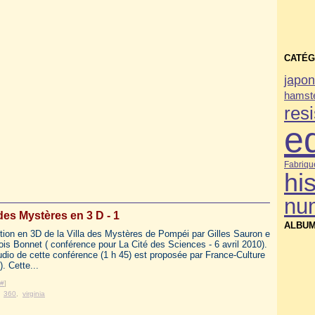
CATÉG
japo
hamste
res
e
Fabriqu
his
nu
 des Mystères en 3 D - 1
ALBUM
ution en 3D de la Villa des Mystères de Pompéi par Gilles Sauron e
ois Bonnet ( conférence pour La Cité des Sciences - 6 avril 2010).
udio de cette conférence (1 h 45) est proposée par France-Culture
. Cette...
#
]
,
360
,
virginia