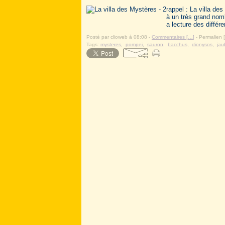
rappel : La villa de
à un très grand nomb
a lecture des différ
Posté par clioweb à 08:08 -
Commentaires [
…
]
- Permalien [
Tags:
mysteres
,
pompei
,
sauron
,
bacchus
,
dionysos
,
jau