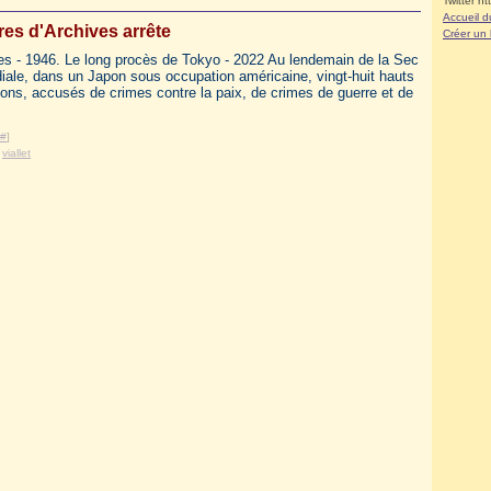
Twitter ht
Accueil d
es d'Archives arrête
Créer un
es - 1946. Le long procès de Tokyo - 2022 Au lendemain de la Sec
ale, dans un Japon sous occupation américaine, vingt-huit hauts
ons, accusés de crimes contre la paix, de crimes de guerre et de
#
]
,
viallet