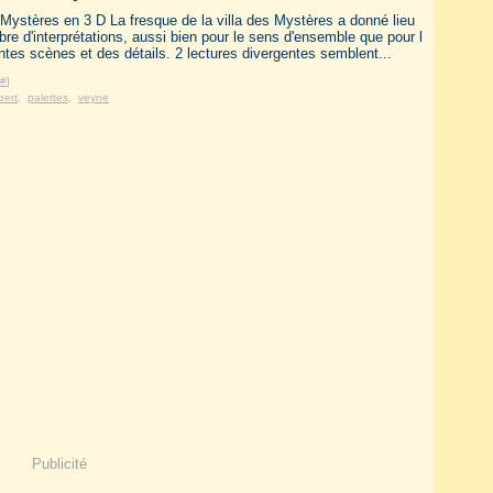
s Mystères en 3 D La fresque de la villa des Mystères a donné lieu
re d'interprétations, aussi bien pour le sens d'ensemble que pour l
entes scènes et des détails. 2 lectures divergentes semblent...
#
]
bert
,
palettes
,
veyne
Publicité