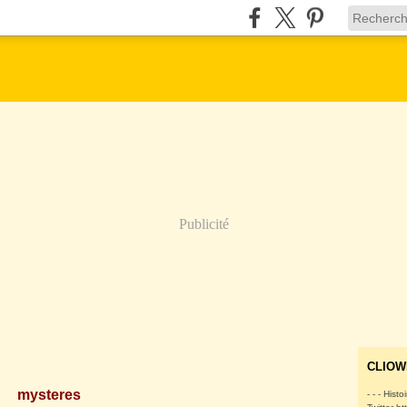
Publicité
CLIOW
mysteres
- - - Histo