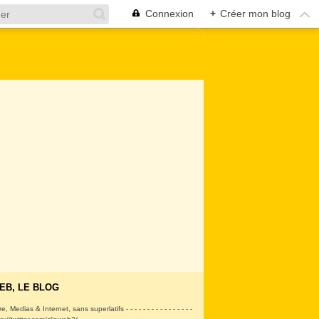
Connexion
+
Créer mon blog
EB, LE BLOG
ire, Medias & Internet, sans superlatifs - - - - - - - - - - - - - - - -