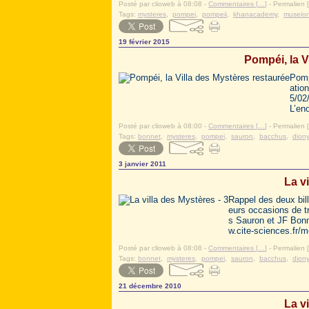
Posté par clioweb à 08:08 -
Commentaires [
…
]
- Permalien [
Tags:
mysteres
,
pompei
,
pompeii
,
khanacademy
,
museion
19 février 2015
Pompéi, la V
Pomp
ation
5/02/
L’en
Posté par clioweb à 08:00 -
Commentaires [
…
]
- Permalien [
Tags:
bonnet
,
mysteres
,
pompei
,
sauron
,
bacchus
,
dion
3 janvier 2011
La vi
Rappel des deux bill
eurs occasions de tr
s Sauron et JF Bonne
w.cite-sciences.fr
Posté par clioweb à 08:08 -
Commentaires [
…
]
- Permalien [
Tags:
bonnet
,
mysteres
,
pompei
,
sauron
,
bacchus
,
dion
21 décembre 2010
La vi