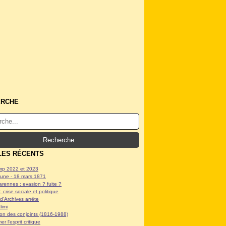
ERCHE
LES RÉCENTS
p 2022 et 2023
ne - 18 mars 1871
arennes : evasion ? fuite ?
: crise sociale et politique
d'Archives arrête
limi
tion des conjoints (1816-1988)
er l'esprit critique