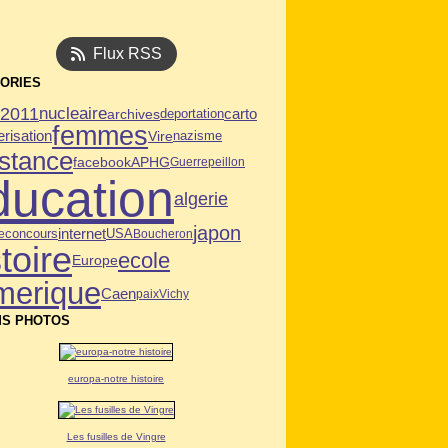
Flux RSS
ORIES
n2011
nucleaire
archives
deportation
carto
femmes
risation
Vire
nazisme
istance
facebook
APHG
Guerre
peillon
ducation
algerie
japon
internet
USA
e
concours
Boucheron
toire
ecole
Europe
merique
Caen
paix
Vichy
S PHOTOS
europa-notre histoire
Les fusilles de Vingre