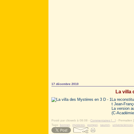
17 décembre 2010
La villa
La reconstit
t Jean-Franç
La version a
(C-Académie)
Posté par clioweb à 08:08 -
Commentaires [
…
]
- Permalien [
Tags:
bonnet
,
mysteres
,
pompei
,
sauron
,
universciences