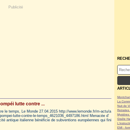
Publicité
RECH
ARTIC
Montcham
La Commu
ompéi lutte contre ...
Nuit de V
Retraites 
tre le temps, Le Monde 27.04.2015 http://www.lemonde.fr/m-actu/a
Mystères 
7/pompei-lutte-contre-le-temps_4621036_4497186.html Menacée d’
Gisèle Ha
cité antique italienne bénéficie de subventions européennes qui fini
L'instruc
EMI - form