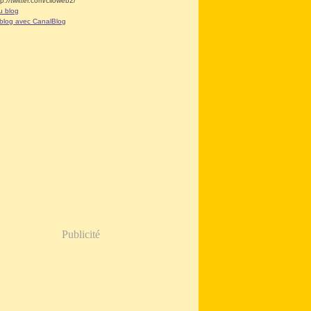
tp://twitter.com/clioweb2/
u blog
 blog avec CanalBlog
Publicité