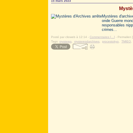
15 mars 2023
Mystèr
Mystères d'archiv
onde Guerre mondi
responsables nipp
crimes...
Posté par clioweb à 12:14 -
Commentaires [
…
]
- Permalien [
Tags:
mysteres
,
mysteresdarchives
,
procestokyo
,
TMIEO