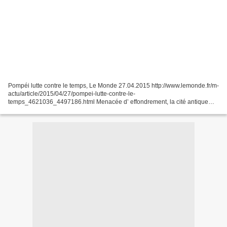
Pompéi lutte contre le temps, Le Monde 27.04.2015 http://www.lemonde.fr/m-
actu/article/2015/04/27/pompei-lutte-contre-le-
temps_4621036_4497186.html Menacée d’ effondrement, la cité antique
italienne bénéficie de subventions européennes qui finiront en...