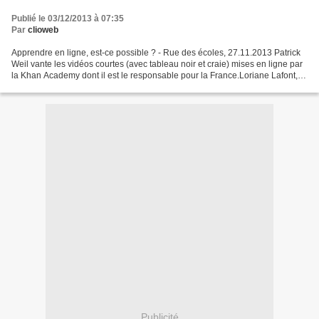
Publié le 03/12/2013 à 07:35
Par
clioweb
Apprendre en ligne, est-ce possible ? - Rue des écoles, 27.11.2013 Patrick
Weil vante les vidéos courtes (avec tableau noir et craie) mises en ligne par
la Khan Academy dont il est le responsable pour la France.Loriane Lafont,
étudiante en littérature...
Publicité