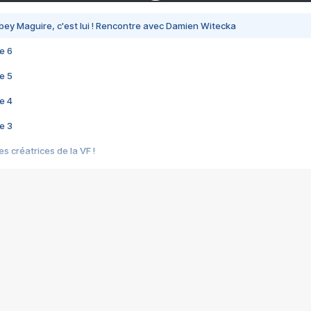
bey Maguire, c'est lui ! Rencontre avec Damien Witecka
e 6
e 5
e 4
e 3
s créatrices de la VF !
e 2
e 1
e Mektoub My Love arrive enfin ! Rencontre avec Shaïn Boumedine et Sal
i : après Toni en famille
elle réalise le bouleversant Dites lui que je l'aime
ais ! Rencontre autour de Vie privée de Rebecca Zlotowski