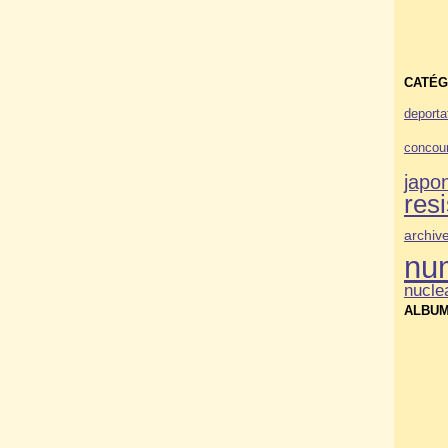
CATÉG
deporta
concou
japo
res
archiv
nu
nucle
ALBUM