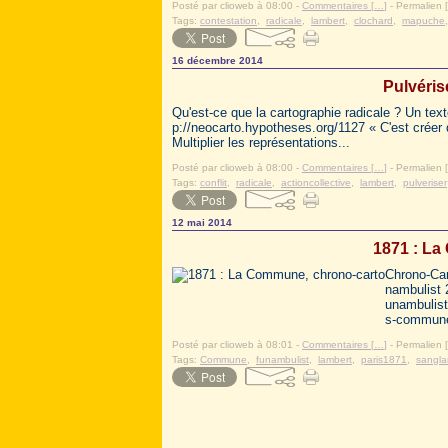
Posté par clioweb à 08:00 -
Commentaires [
…
]
- Permalien [
Tags:
contestation
,
radicale
,
lambert
,
clochard
,
mapuche
16 décembre 2014
Pulvéris
Qu'est-ce que la cartographie radicale ? Un te
p://neocarto.hypotheses.org/1127 « C'est créer
Multiplier les représentations...
Posté par clioweb à 08:00 -
Commentaires [
…
]
- Permalien [
Tags:
conflit
,
radicale
,
actioncollective
,
lambert
,
pulveriser
12 mai 2014
1871 : La
Chrono-Car
nambulist 
unambulist
s-commune/
Posté par clioweb à 08:01 -
Commentaires [
…
]
- Permalien [
Tags:
Commune
,
funambulist
,
lambert
,
paris1871
,
sangla