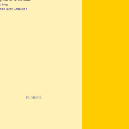
tp://twitter.com/clioweb2/
u blog
 blog avec CanalBlog
Publicité