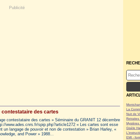
Publicité
RECH
ARTIC
Montcham
La Commu
 contestataire des cartes
Nuit de V
Retraites 
sage contestataire des cartes » Séminaire du GRANIT 12 décembre
Mystères 
tp://www.ades.cnrs.fr/spip.php?article1272 « Les cartes sont esse
Gisèle Ha
nt un langage de pouvoir et non de contestation » Brian Harley, «
L'instruc
owledge, and Power » 1988...
EMI - form