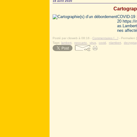
18 avril 2020
Cartograp
COVID-19 :
20 https://
as.Lambert
nes affecté
Posté par clioweb à 08:16 -
Commentaires [
…
]
- Permalien [
Tags:
lambert
,
neocarto
,
virus
,
covid
,
nlambert
,
decrypta