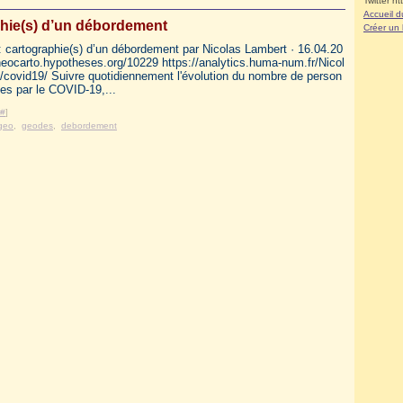
Twitter ht
Accueil d
hie(s) d’un débordement
Créer un
 cartographie(s) d’un débordement par Nicolas Lambert · 16.04.20
neocarto.hypotheses.org/10229 https://analytics.huma-num.fr/Nicol
/covid19/ Suivre quotidiennement l'évolution du nombre de person
es par le COVID-19,...
#
]
geo
,
geodes
,
debordement