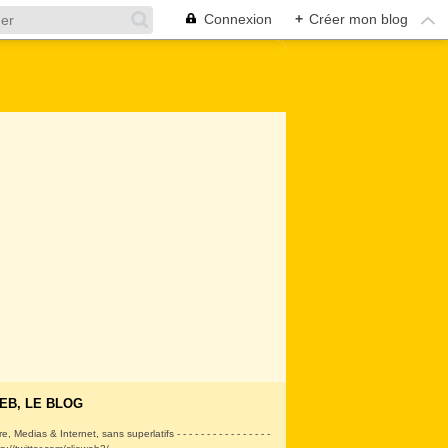
Connexion
+
Créer mon blog
EB, LE BLOG
ire, Medias & Internet, sans superlatifs - - - - - - - - - - - - - - - -