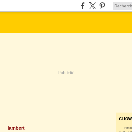
Publicité
CLIOW
lambert
- - - Histo