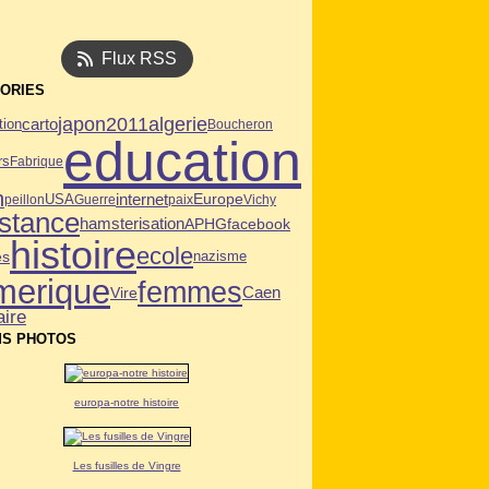
Flux RSS
ORIES
algerie
japon2011
tion
carto
Boucheron
education
rs
Fabrique
n
USA
internet
Europe
peillon
Guerre
paix
Vichy
istance
hamsterisation
APHG
facebook
histoire
ecole
es
nazisme
merique
femmes
Caen
Vire
aire
S PHOTOS
europa-notre histoire
Les fusilles de Vingre