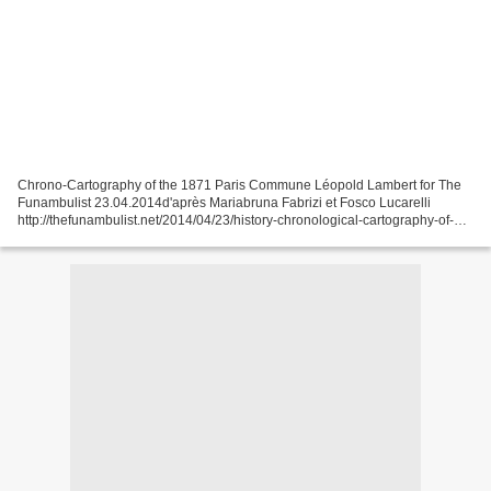
Chrono-Cartography of the 1871 Paris Commune Léopold Lambert for The
Funambulist 23.04.2014d'après Mariabruna Fabrizi et Fosco Lucarelli
http://thefunambulist.net/2014/04/23/history-chronological-cartography-of-
the-1871-paris-commune/ This work is licensed...