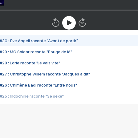
#30 : Eve Angeli raconte "Avant de partir"
#29 : MC Solaar raconte "Bouge de là"
28 : Lorie raconte "Je vais vite"
#27 : Christophe Willem raconte "Jacques a dit"
#26 : Chimène Badi raconte "Entre nous"
#25 : Indochine raconte "3e sexe"
#24 : Zaho raconte "C'est chelou"
#23 : Patrick Bruel raconte "Au café des délices"
#22 : Kyo raconte "Le chemin"