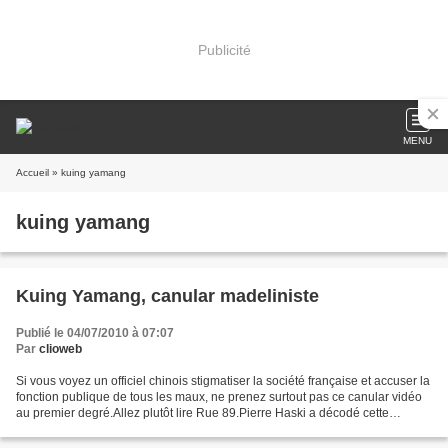
Publicité
MENU
Accueil
» kuing yamang
kuing yamang
Kuing Yamang, canular madeliniste
Publié le 04/07/2010 à 07:07
Par
clioweb
Si vous voyez un officiel chinois stigmatiser la société française et accuser la
fonction publique de tous les maux, ne prenez surtout pas ce canular vidéo
au premier degré.Allez plutôt lire Rue 89.Pierre Haski a décodé cette
propagande ultralibérale...