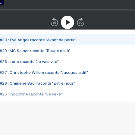
#30 : Eve Angeli raconte "Avant de partir"
#29 : MC Solaar raconte "Bouge de là"
28 : Lorie raconte "Je vais vite"
#27 : Christophe Willem raconte "Jacques a dit"
#26 : Chimène Badi raconte "Entre nous"
#25 : Indochine raconte "3e sexe"
#24 : Zaho raconte "C'est chelou"
#23 : Patrick Bruel raconte "Au café des délices"
#22 : Kyo raconte "Le chemin"