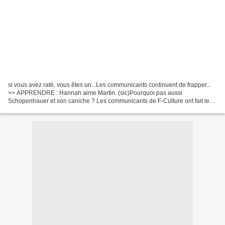
si vous avez raté, vous êtes un...Les communicants continuent de frapper...
>> APPRENDRE : Hannah aime Martin. (sic)Pourquoi pas aussi
Schopenhauer et son caniche ? Les communicants de F-Culture ont fait le
choix d'ajouter au bombardement et à la profusion...