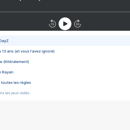
 DayZ
 a 13 ans (et vous l'avez ignoré)
e (littéralement)
im Rayan
 toutes les règles
s les jeux vidéo
us choquant de Rockstar ? - Le scandale BULLY
e plus moche de Steam
du RÊVE tourne au CAUCHEMAR