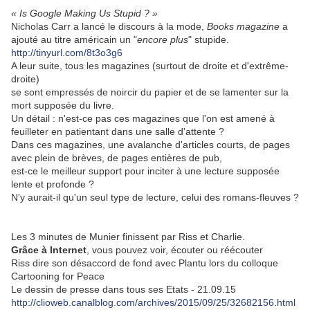
« Is Google Making Us Stupid ? »
Nicholas Carr a lancé le discours à la mode,
Books magazine
a
ajouté au titre américain un "
encore plus
" stupide.
http://tinyurl.com/8t3o3g6
A leur suite, tous les magazines (surtout de droite et d'extrême-
droite)
se sont empressés de noircir du papier et de se lamenter sur la
mort supposée du livre.
Un détail : n'est-ce pas ces magazines que l'on est amené à
feuilleter en patientant dans une salle d'attente ?
Dans ces magazines, une avalanche d'articles courts, de pages
avec plein de brèves, de pages entières de pub,
est-ce le meilleur support pour inciter à une lecture supposée
lente et profonde ?
N'y aurait-il qu'un seul type de lecture, celui des romans-fleuves ?
Les 3 minutes de Munier finissent par Riss et Charlie.
Grâce à Internet
, vous pouvez voir, écouter ou réécouter
Riss dire son désaccord de fond avec Plantu lors du colloque
Cartooning for Peace
Le dessin de presse dans tous ses Etats - 21.09.15
http://clioweb.canalblog.com/archives/2015/09/25/32682156.html