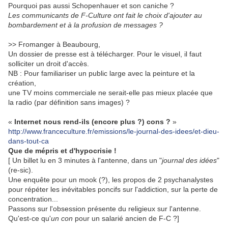
Pourquoi pas aussi Schopenhauer et son caniche ?
Les communicants de F-Culture ont fait le choix d'ajouter au
bombardement et à la profusion de messages ?
>> Fromanger à Beaubourg,
Un dossier de presse est à télécharger. Pour le visuel, il faut
solliciter un droit d'accès.
NB : Pour familiariser un public large avec la peinture et la
création,
une TV moins commerciale ne serait-elle pas mieux placée que
la radio (par définition sans images) ?
«
Internet nous rend-ils (encore plus ?) cons ?
»
http://www.franceculture.fr/emissions/le-journal-des-idees/et-dieu-
dans-tout-ca
Que de mépris et d'hypocrisie !
[ Un billet lu en 3 minutes à l'antenne, dans un "
journal des idées
"
(re-sic).
Une enquête pour un mook (?), les propos de 2 psychanalystes
pour répéter les inévitables poncifs sur l'addiction, sur la perte de
concentration...
Passons sur l'obsession présente du religieux sur l'antenne.
Qu'est-ce qu'
un con
pour un salarié ancien de F-C ?]