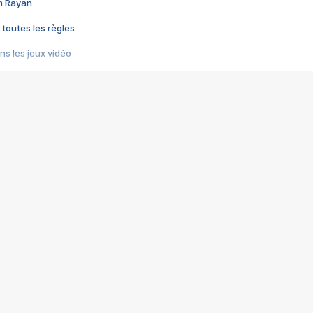
im Rayan
 toutes les règles
s les jeux vidéo
us choquant de Rockstar ? - Le scandale BULLY
e plus moche de Steam
du RÊVE tourne au CAUCHEMAR
pendant 8 heures
it… à tort
umiliés par un jeu vidéo
ire - Final Fantasy 8
ti un empire - Age of Empires
story DOFUS
tard, il crée l'un des pires jeux de tous les temps, MindsEye.