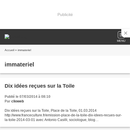
Publicité
MENU
Accueil
» immateriel
immateriel
Dix idées reçues sur la Toile
Publié le 07/03/2014 à 08:10
Par
clioweb
Dix idées reçues sur la Toile, Place de la Toile, 01.03.2014
http://www.franceculture.fr/emission-place-de-la-toile-dix-idees-recues-sur-
la-toile-2014-03-01 avec Antonio Casilli, sociologue, blog
http://www.bodyspacesociety.euAmaëlle Guitton, journaliste...