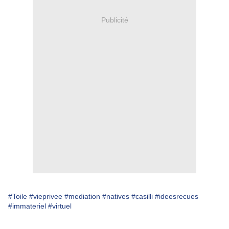
Publicité
#Toile
#vieprivee
#mediation
#natives
#casilli
#ideesrecues
#immateriel
#virtuel