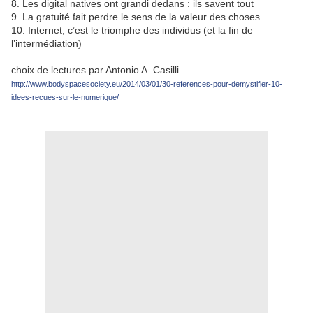
8. Les digital natives ont grandi dedans : ils savent tout
9. La gratuité fait perdre le sens de la valeur des choses
10. Internet, c’est le triomphe des individus (et la fin de
l’intermédiation)
choix de lectures par Antonio A. Casilli
http://www.bodyspacesociety.eu/2014/03/01/30-references-pour-demystifier-10-
idees-recues-sur-le-numerique/
.