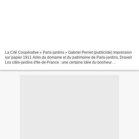
La Cité Coopérative « Paris-jardins » Gabriel Pernet (publiciste) Impression
sur papier 1911 Amis du domaine et du patrimoine de Paris-jardins, Draveil
Les cités-jardins d'Ile-de-France : une certaine idée du bonheur
https://webmuseo.com/ws/musee-suresnes/app/report/musee.html?id=7...