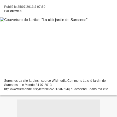
Publié le 25/07/2013 à 07:50
Par
clioweb
Suresnes La cité-jardins - source Wikimedia Commons La cité-jardin de
Suresnes - Le Monde 24.07.2013
http://www.lemonde.fr/style/article/2013/07/24/j-ai-descendu-dans-ma-cite-
jardin_3452679_1575563.html La Cité-jardin est un concept théorisé par
l'urbaniste...