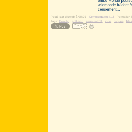
entLe Monde poursui
w.lemonde.fr/idees/
censement...
Posté par clioweb à 08:05 -
Commentaires [
…
]
- Permalien [
Tags:
Geoclip
,
pollution
,
census2011
,
inde
,
risques
,
filles