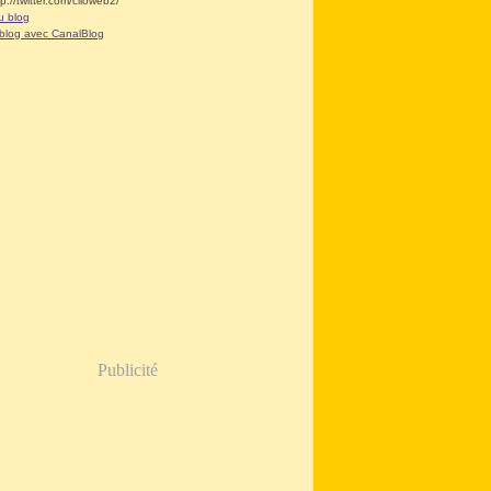
tp://twitter.com/clioweb2/
u blog
 blog avec CanalBlog
Publicité