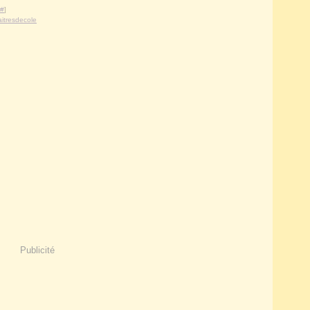
#
]
itresdecole
Publicité