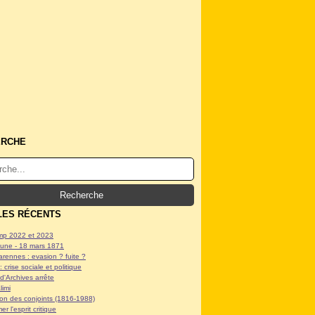
ERCHE
LES RÉCENTS
p 2022 et 2023
ne - 18 mars 1871
arennes : evasion ? fuite ?
: crise sociale et politique
d'Archives arrête
limi
tion des conjoints (1816-1988)
er l'esprit critique