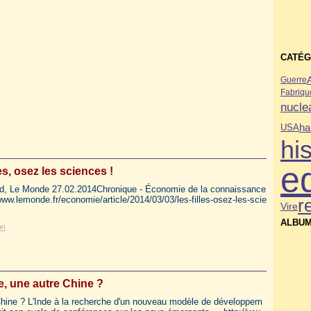
CATÉG
Guerre
Fabriqu
nucle
USA
ha
his
e
les, osez les sciences !
ard, Le Monde 27.02.2014Chronique - Économie de la connaissance
www.lemonde.fr/economie/article/2014/03/03/les-filles-osez-les-scie
r
Vire
ALBUM
#
]
e, une autre Chine ?
 Chine ? L'Inde à la recherche d'un nouveau modèle de développem