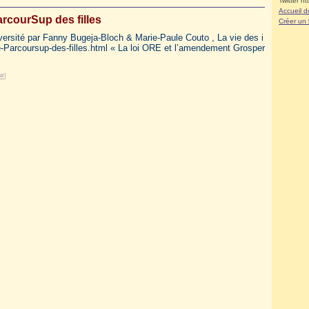
Twitter ht
Accueil d
rcourSup des filles
Créer un
iversité par Fanny Bugeja-Bloch & Marie-Paule Couto , La vie des i
e-Parcoursup-des-filles.html « La loi ORE et l’amendement Grosper
#
]