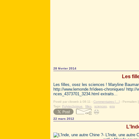
28 février 2014
Les fil
Les filles, osez les sciences ! Maryline Baum
http://www.lemonde.fr/idees-chroniques/ http://
nces_4373701_3234.html extraits...
Posté par clioweb à 08:11 -
Commentaires [
…
]
- Permalien [
Tags:
Polytechnique
,
filles
,
sciences
,
ens
22 mars 2012
L'Ind
- L'Inde, une autre