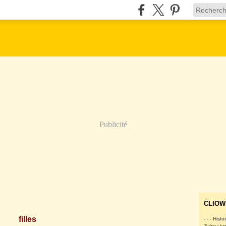
Publicité
CLIOW
filles
- - - Histo