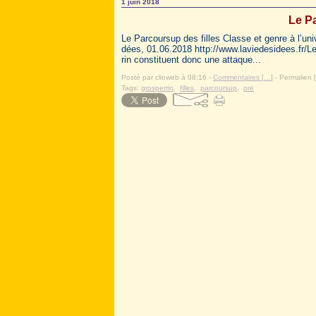
1 juin 2018
Le Pa
Le Parcoursup des filles Classe et genre à l’un
dées, 01.06.2018 http://www.laviedesidees.fr/L
rin constituent donc une attaque...
Posté par clioweb à 08:16 -
Commentaires [
…
]
- Permalien [
Tags:
grosperrin
,
filles
,
parcoursup
,
ore