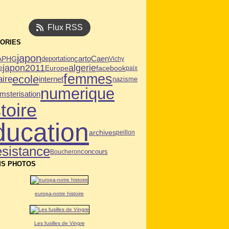
Flux RSS
ORIES
japon
Caen
APHG
deportation
carto
Vichy
algerie
japon2011
facebook
Europe
e
paix
femmes
ecole
aire
internet
nazisme
numerique
msterisation
toire
ducation
archives
peillon
esistance
Boucheron
concours
S PHOTOS
europa-notre histoire
Les fusilles de Vingre