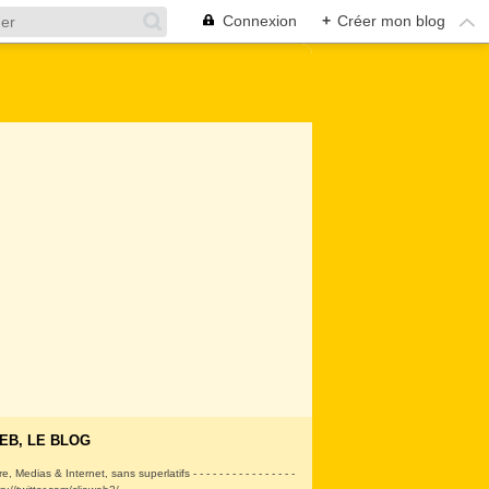
Connexion
+
Créer mon blog
EB, LE BLOG
ire, Medias & Internet, sans superlatifs - - - - - - - - - - - - - - - -