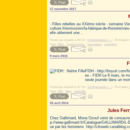
17 novembre 2017
- Filles rebelles au XXème siècle - semaine Vies
culture.fr/emissions/la-fabrique-de-lhistoire/vie
elle utilement une...
Posté par clioweb à 08:10 -
Commentaires [
…
]
- Permalien [
Tags:
filles
,
contraception
,
mauvaises
,
coercition
9 mars 2016
F
FIDH - http://tinyurl.com/fi
es - FIDH Le 8 mars, le m
seule journée dans un mond
Posté par clioweb à 07:30 -
Commentaires [
…
]
- Permalien [
Tags:
fidh
,
filles
,
naitrefille
26 avril 2014
Jules Ferry
Chez Gallimard, Mona Ozouf vient de consacrer u
p://www.gallimard.fr/Catalogue/GALLIMARD/L-Espr
ue par les historiens. http://clioweb.canalblog