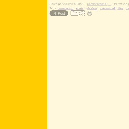
Posté par clioweb à 08:30 -
Commentaires [
…
]
- Permalien [
Tags:
colonisation
,
ecole
,
julesferry
,
monaozouf
,
filles
,
ma