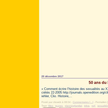
20 décembre 2017
50 ans du 
« Comment écrire l’histoire des sexualités au X
ciétés 22-2005 http://journals.openedition.org/c
iehler, Clio. Histoire‚...
Posté par clioweb à 08:04 -
Commentaires [
…
]
- Permalien [
Tags:
filles
,
jeunes
,
planningfamilial
,
bibia
,
nqf
,
sexualité