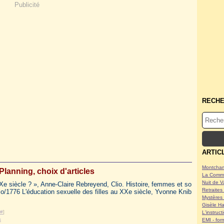
Publicité
RECH
ARTIC
Montcham
Planning, choix d'articles
La Commu
Nuit de V
Xe siècle ? », Anne-Claire Rebreyend, Clio. Histoire‚ femmes et so
Retraites 
lio/1776 L'éducation sexuelle des filles au XXe siècle, Yvonne Knib
Mystères 
Gisèle Ha
#
]
L'instruc
s
EMI - form