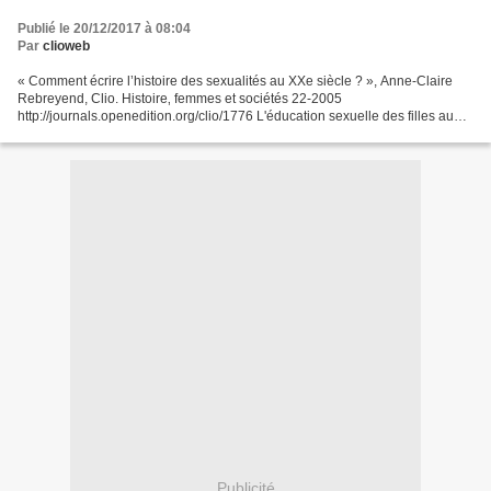
Publié le 20/12/2017 à 08:04
Par
clioweb
« Comment écrire l’histoire des sexualités au XXe siècle ? », Anne-Claire
Rebreyend, Clio. Histoire‚ femmes et sociétés 22-2005
http://journals.openedition.org/clio/1776 L'éducation sexuelle des filles au
XXe siècle, Yvonne Knibiehler, Clio. Histoire‚...
Publicité