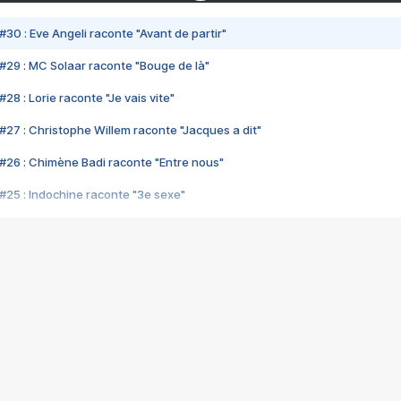
#30 : Eve Angeli raconte "Avant de partir"
#29 : MC Solaar raconte "Bouge de là"
28 : Lorie raconte "Je vais vite"
#27 : Christophe Willem raconte "Jacques a dit"
#26 : Chimène Badi raconte "Entre nous"
#25 : Indochine raconte "3e sexe"
#24 : Zaho raconte "C'est chelou"
#23 : Patrick Bruel raconte "Au café des délices"
#22 : Kyo raconte "Le chemin"
#21 : Nolwenn Leroy raconte "Cassé"
#20 : Patrick Hernandez raconte "Born to be alive"
#19 : Lorie raconte "Près de moi"