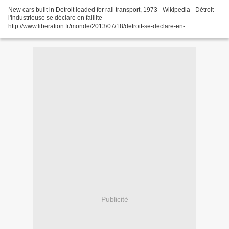
New cars built in Detroit loaded for rail transport, 1973 - Wikipedia - Détroit
l'industrieuse se déclare en faillite
http://www.liberation.fr/monde/2013/07/18/detroit-se-declare-en-
faillite_919364 L'info est dans tous les médias, du Figaro à l'usine...
Publicité