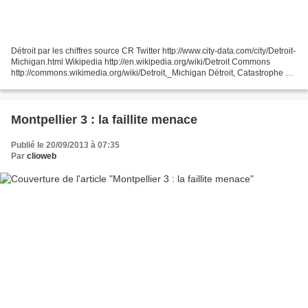
Détroit par les chiffres source CR Twitter http://www.city-data.com/city/Detroit-
Michigan.html Wikipedia http://en.wikipedia.org/wiki/Detroit Commons
http://commons.wikimedia.org/wiki/Detroit,_Michigan Détroit, Catastrophe du
rêve, Allan Popelard, Herodote...
Montpellier 3 : la faillite menace
Publié le 20/09/2013 à 07:35
Par
clioweb