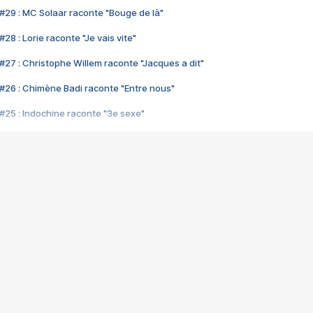
#29 : MC Solaar raconte "Bouge de là"
28 : Lorie raconte "Je vais vite"
#27 : Christophe Willem raconte "Jacques a dit"
#26 : Chimène Badi raconte "Entre nous"
#25 : Indochine raconte "3e sexe"
#24 : Zaho raconte "C'est chelou"
#23 : Patrick Bruel raconte "Au café des délices"
#22 : Kyo raconte "Le chemin"
#21 : Nolwenn Leroy raconte "Cassé"
#20 : Patrick Hernandez raconte "Born to be alive"
#19 : Lorie raconte "Près de moi"
#18 : Michael Jones raconte "A nos actes manqués" (avec Jean-Jacque