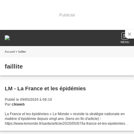
Publicité
MENU
Accueil
» faillite
faillite
LM - La France et les épidémies
Publié le 09/05/2020 à 08:10
Par
clioweb
La France et les épidémies « Le Monde » revisite la stratégie nationale en
matière d’épidémie depuis vingt ans. (liens en fin d'article) -
https://www.lemonde.fr/sante/article/2020/05/07/la-france-et-les-epidemies-
2017-2020-l-heure-des-comptes_6038973_1651302.html...