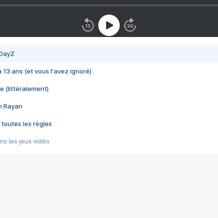
 DayZ
 a 13 ans (et vous l'avez ignoré)
e (littéralement)
im Rayan
 toutes les règles
s les jeux vidéo
us choquant de Rockstar ? - Le scandale BULLY
e plus moche de Steam
du RÊVE tourne au CAUCHEMAR
pendant 8 heures