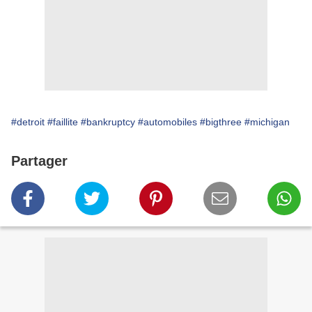
#detroit
#faillite
#bankruptcy
#automobiles
#bigthree
#michigan
Partager