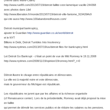
(même dans Marie-Claire)
http://www.rue89.com/2013/07/19/detroit-faillite-cest-lamerique-vacille-244368
avec photos dans Libé
http://www.liberation.fr/monde/2013/07/19/detroit-ville-fantome_919426#s9
qui cite aussi http://www.100abandonedhouses.com/
Detroit municipal bankruptcy,
ajouter le Guardian
http://www.guardian.co.uk/world/detroit
et le NYT
Billions in Debt, Detroit Tumbles Into Insolvency
http://www.nytimes.com/2013/07/19/us/detroit-files-for-bankruptcy.html
Let Detroit Go Bankrupt - c'était un point de vue de Mitt Romney le 19.11.2008
http://www.nytimes.com/2008/11/19/opinion/19romney.html?_r=0
Détroit illustre le clivage entre républicains et démocrates.
La ville est à majorité noire et vote démocrate,
mais le gouverneur du Michigan est républicain.
Les républicains ne jurent que par les affaires et la richesse organisée
(cf Renaissance center). Lors de la présidentielle, Romney avait déjà proposé la mise
en faillite
qui permet de démolir les services publics et de réduire les salaires ou les pensions.