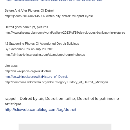
Before And After Pictures Of Detroit
http://ijr.com/2014/06/145906-watch-city-detroit-fall-apart-eyes/
Detroit goes bankrupt, pictures
http://www.theguardian.com/world/gallery/2013/jul/19/detroit-goes-bankrupt-in-pictures
42 Staggering Photos Of Abandoned Detroit Buildings
By Savannah Cox on July 20, 2015
http://all-that-is-interesting.com/abandoned-detroit-photos
Lire aussi
http://en.wikipedia.org/wiki/Detroit
http://en.wikipedia.org/wiki/History_of_Detroit
http://commons.wikimedia.org/wiki/Category:History_of_Detroit,_Michigan
rappel : Detroit by air, Detroit en faillite, Detroit et le patrimoine
artistique...
http://clioweb.canalblog.com/tag/detroit