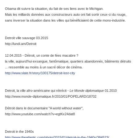
Obama dit suivre la situation, du fait de ses liens avec le Michigan.
Mais les milliards données aux constructeurs auto ont fait sortir ceux-ci du rouge,
sans inverser la situation dans les villes qui bénéficiaient de cette mono-industrie.
Detroit ville sauvage 03.2015
http://lundi.am/Detroit
12.04.2015 - Détroit, un conte de fées macabre ?
la ville, aujourd’hui exsangue, fantômatique, quartiers abandonnés, bâtiments détruits
... ressemble au moins à un sacré décor de cinéma.
http://www.slate.fr/story/100175/detroit-lost-city
Detroit, la ville afro-américaine qui rétrécit -
Le Monde diplomatique
01.2010
http://www.monde-diplomatique.fr/2010/01/POPELARD/18702
Détroit dans le documentaire "A world without water",
http://www.youtube.com/watch?v=egtKx24dat8
Detroit in the 1940s
http://www.theatlantic.com/photo/2015/01/detroit-in-the-1940s/384523/