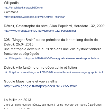
Wikipedia
http://en.wikipedia.org/wiki/Detroit
Commons
http://commons.wikimedia.org/wiki/Detroit,_Michigan
Détroit, Catastrophe du rêve, Allan Popelard, Herodote 132, 2009
http://www.herodote.org/IMG/pdf/Herodote_132_Popelard.pdf
308. "Maggot Brain" ou les prémices du lent et long déclin de
Detroit. 25.04.2016
une métropole devenue au fil des ans une ville dysfonctionnelle,
fracturée et ségréguée
http://lhistgeobox.blogspot.fr/2016/04/308-maggot-brain-le-lent-et-long-declin.html
Detroit, ville fantôme entre géographie et fiction
http://clgeluardservat.blogspot.fr/2015/04/detroit-ville-fantome-entre-geographie.html
Google Maps, carte et vue satellite
http://www.google.fr/maps/place/D%C3%A9troit
La faillite en 2013
L'info est dans tous les médias, du Figaro à l'usine nouvelle, de Rue 89 à Libération