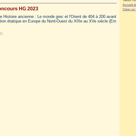
Twitter ht
Accueil d
ncours HG 2023
Créer un
re Histoire ancienne : Le monde grec et l'Orient de 404 à 200 avant
uction étatique en Europe du Nord-Ouest du XIIIe au XVe siècle (Em
#
]