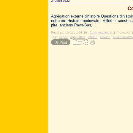
3 juillet 2022
Co
Agrégation externe d'histoire Questions d’histoi
notre ère Histoire médiévale : Villes et constr
pire, anciens Pays-Bas,...
Posté par clioweb à 08:20 -
Commentaires [
…
]
- Permalien [
Tags:
capes
,
Agregation
,
interne
,
externe
,
concours2023