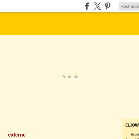
Publicité
CLIOW
externe
- - - Histo