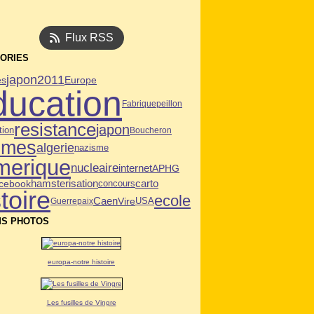
Flux RSS
ORIES
japon2011
es
Europe
ducation
Fabrique
peillon
resistance
japon
tion
Boucheron
mmes
algerie
nazisme
merique
nucleaire
internet
APHG
acebook
hamsterisation
carto
concours
toire
ecole
Caen
Vire
USA
Guerre
paix
S PHOTOS
europa-notre histoire
Les fusilles de Vingre