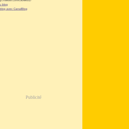
tp://twitter.com/clioweb2/
u blog
 blog avec CanalBlog
Publicité