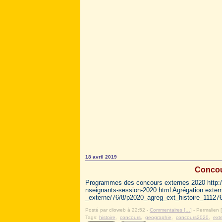
18 avril 2019
Concou
Programmes des concours externes 2020 http:/
nseignants-session-2020.html Agrégation externe
_externe/76/8/p2020_agreg_ext_histoire_111276
Posté par clioweb à 22:52 -
Commentaires [
…
]
- Permalien [
Tags:
histoire
,
concours
,
geographie
,
concours2020
,
ext