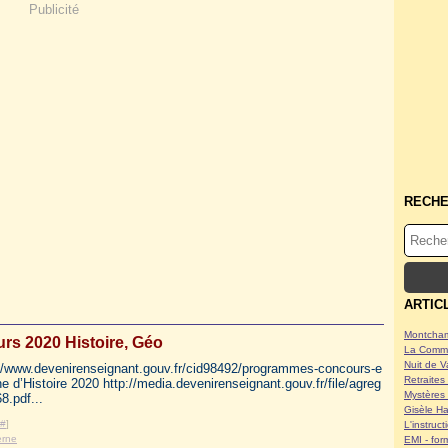
Publicité
RECH
ARTIC
Montcham
rs 2020 Histoire, Géo
La Commu
Nuit de V
/www.devenirenseignant.gouv.fr/cid98492/programmes-concours-e
Retraites 
 d’Histoire 2020 http://media.devenirenseignant.gouv.fr/file/agreg
Mystères 
8.pdf...
Gisèle Ha
#
]
L'instruc
erne
EMI - form