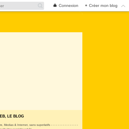
Connexion
+
Créer mon blog
EB, LE BLOG
ire, Medias & Internet, sans superlatifs - - - - - - - - - - - - - - - -