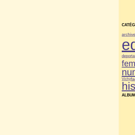
CATÉG
archiv
e
deporta
fe
nu
f
Vichy
his
ALBUM