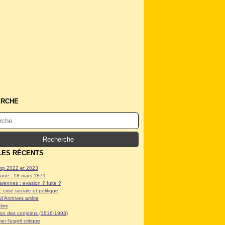
ERCHE
LES RÉCENTS
p 2022 et 2023
ne - 18 mars 1871
arennes : evasion ? fuite ?
: crise sociale et politique
d'Archives arrête
limi
tion des conjoints (1816-1988)
er l'esprit critique