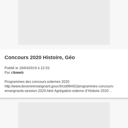
Concours 2020 Histoire, Géo
Publié le 18/04/2019 à 22:52
Par
clioweb
Programmes des concours externes 2020
http://www.devenirenseignant.gouv.fr/cid98492/programmes-concours-
enseignants-session-2020.html Agrégation externe d’Histoire 2020
http://media.devenirenseignant.gouv.fr/file/agreg_externe/76/8/p2020_agreg
_ext_histoire_1112768.pdf...