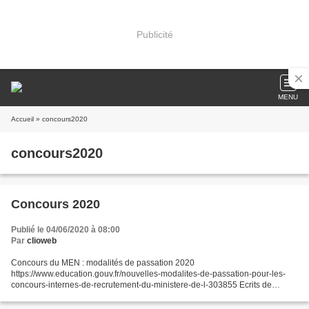
Publicité
MENU
Accueil
» concours2020
concours2020
Concours 2020
Publié le 04/06/2020 à 08:00
Par
clioweb
Concours du MEN : modalités de passation 2020
https://www.education.gouv.fr/nouvelles-modalites-de-passation-pour-les-
concours-internes-de-recrutement-du-ministere-de-l-303855 Ecrits de
l’Agrégation externe Histoire ou Géo Lundi 22/06/2020 au jeudi
25/06/2020...