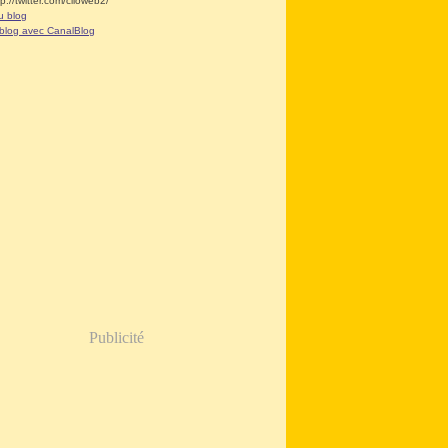
tp://twitter.com/clioweb2/
u blog
 blog avec CanalBlog
Publicité