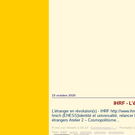
15 octobre 2020
IHRF - L’
L’étranger en révolution(s) - IHRF http://www.ih
hnich (EHESS)Identité et universalité, relance
étrangers Atelier 2 – Cosmopolitisme...
Posté par clioweb à 08:10 -
Commentaires [
…
]
- Permalien [
Tags:
IHRF
,
serna
,
wahnich
,
etranger
,
revolutions