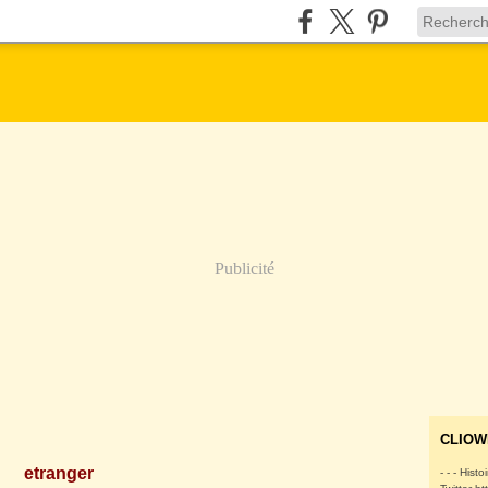
Publicité
CLIOW
etranger
- - - Histo