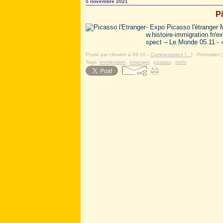
5 novembre 2021
Pi
- Expo Picasso l'étranger 
w.histoire-immigration.fr/
spect – Le Monde 05.11 - «
Posté par clioweb à 08:10 -
Commentaires [
…
]
- Permalien [
Tags:
immigration
,
etranger
,
picasso
,
mnhi