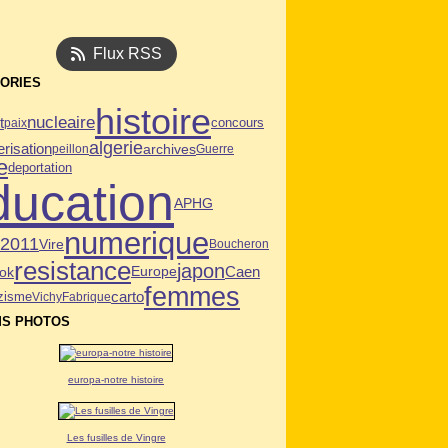
Flux RSS
ORIES
histoire
nucleaire
t
paix
concours
algerie
risation
archives
peillon
Guerre
e
deportation
ducation
APHG
numerique
n2011
Vire
Boucheron
resistance
japon
Caen
ok
Europe
femmes
carto
zisme
Vichy
Fabrique
S PHOTOS
europa-notre histoire
Les fusilles de Vingre