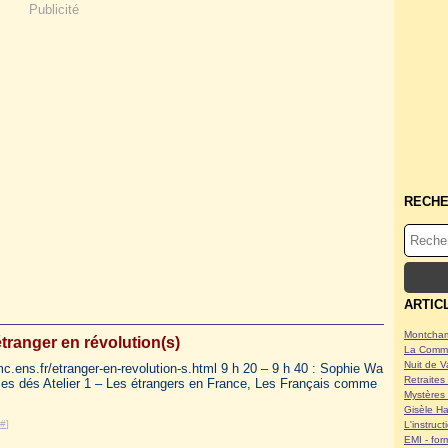
Publicité
RECH
ARTIC
Montcham
étranger en révolution(s)
La Commu
Nuit de V
mc.ens.fr/etranger-en-revolution-s.html 9 h 20 – 9 h 40 : Sophie Wa
Retraites 
r les dés Atelier 1 – Les étrangers en France, Les Français comme
Mystères 
Gisèle Ha
#
]
L'instruc
EMI - form