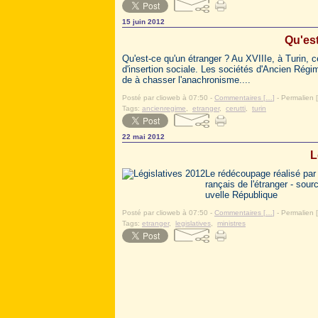
15 juin 2012
Qu'est
Qu'est-ce qu'un étranger ? Au XVIIIe, à Turin, ce
d'insertion sociale. Les sociétés d'Ancien Régi
de à chasser l'anachronisme....
Posté par clioweb à 07:50 -
Commentaires [
…
]
- Permalien [
Tags:
ancienregime
,
etranger
,
cerutti
,
turin
22 mai 2012
L
Le rédécoupage réalisé par l
rançais de l'étranger - sou
uvelle République
Posté par clioweb à 07:50 -
Commentaires [
…
]
- Permalien [
Tags:
etranger
,
legislatives
,
ministres