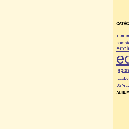
CATÉG
interne
hamste
ecol
e
japo
facebo
USA
na
ALBUM