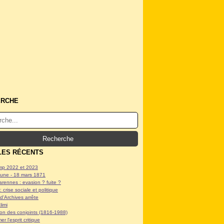
ERCHE
LES RÉCENTS
p 2022 et 2023
ne - 18 mars 1871
arennes : evasion ? fuite ?
: crise sociale et politique
d'Archives arrête
limi
tion des conjoints (1816-1988)
er l'esprit critique