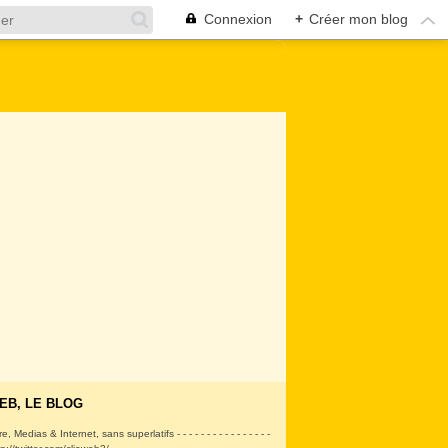
Connexion
+
Créer mon blog
EB, LE BLOG
ire, Medias & Internet, sans superlatifs - - - - - - - - - - - - - - - -