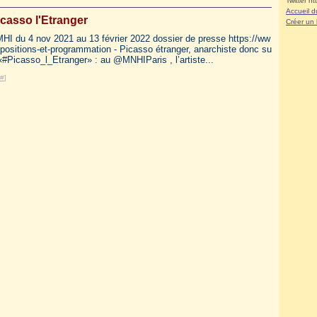
Twitter ht
Accueil d
casso l'Etranger
Créer un
MHI du 4 nov 2021 au 13 février 2022 dossier de presse https://ww
expositions-et-programmation - Picasso étranger, anarchiste donc su
#Picasso_l_Etranger» : au @MNHIParis , l’artiste...
#
]