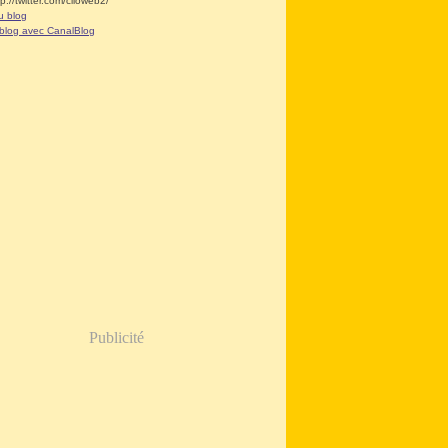
tp://twitter.com/clioweb2/
u blog
 blog avec CanalBlog
Publicité