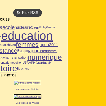
Flux RSS
ORIES
ecole
ie
nucleaire
Caen
Vichy
Guerre
education
e
femmes
japon2011
ok
archives
istance
japon
internet
Vire
Europe
numerique
tion
hamsterisation
USA
APHG
carto
rs
nazisme
peillon
paix
toire
Boucheron
S PHOTOS
europa-notre histoire
Les fusilles de Vingre