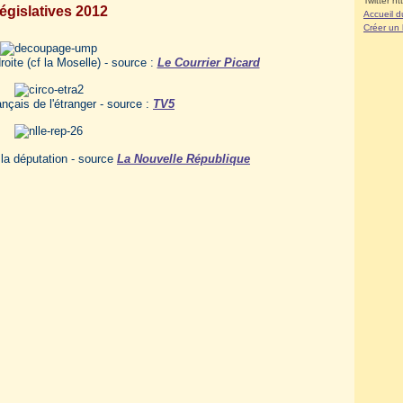
Twitter ht
égislatives 2012
Accueil d
Créer un
oite (cf la Moselle) - source :
Le Courrier Picard
nçais de l'étranger - source :
TV5
 la députation - source
La Nouvelle République