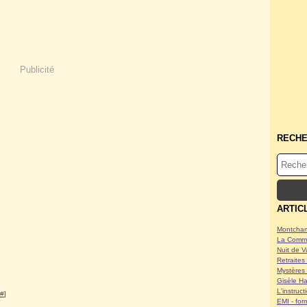
Publicité
RECH
ARTIC
Montcham
La Commu
Nuit de V
Retraites 
Mystères 
Gisèle Ha
L'instruc
#
]
EMI - form