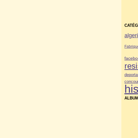
CATÉG
alger
Fabriqu
facebo
res
deporta
concou
his
ALBUM