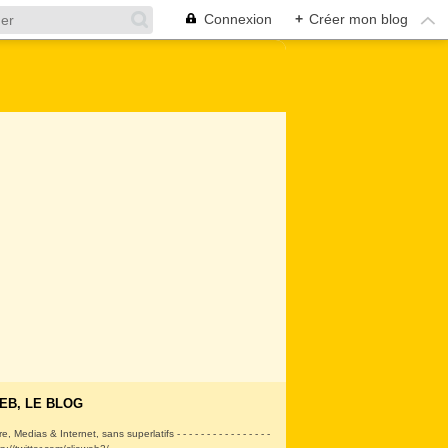
Connexion
+
Créer mon blog
EB, LE BLOG
ire, Medias & Internet, sans superlatifs - - - - - - - - - - - - - - - -