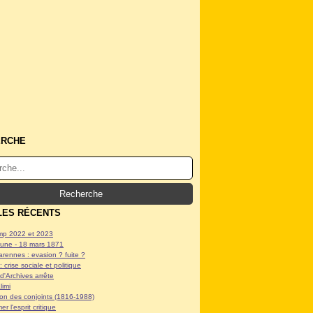
ERCHE
LES RÉCENTS
p 2022 et 2023
ne - 18 mars 1871
arennes : evasion ? fuite ?
: crise sociale et politique
d'Archives arrête
limi
tion des conjoints (1816-1988)
er l'esprit critique