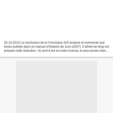
20.10.2014 La conclusion de la Chronique 428 analyse et commente une
photo publiée dans un manuel d'Histoire de 1ere (2007). 5 billets de blog ont
préparé cette rédaction ; ils sont à lire en ordre inverse, le plus ancien étant
en bas de ces pages. http://clioweb.canalblog.com/tag/womenatwork...