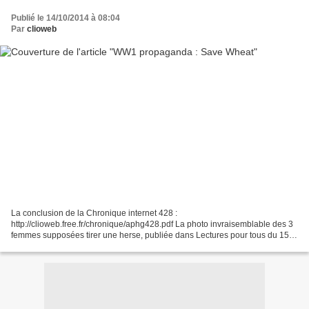
Publié le 14/10/2014 à 08:04
Par
clioweb
La conclusion de la Chronique internet 428 :
http://clioweb.free.fr/chronique/aphg428.pdf La photo invraisemblable des 3
femmes supposées tirer une herse, publiée dans Lectures pour tous du 15
juillet 1917 a beaucoup inspiré les dessinateurs d'affiches,...