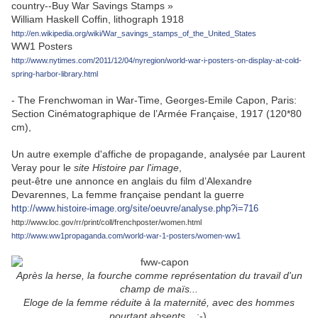
country--Buy War Savings Stamps »
William Haskell Coffin, lithograph 1918
http://en.wikipedia.org/wiki/War_savings_stamps_of_the_United_States
WW1 Posters
http://www.nytimes.com/2011/12/04/nyregion/world-war-i-posters-on-display-at-cold-
spring-harbor-library.html
- The Frenchwoman in War-Time, Georges-Emile Capon, Paris:
Section Cinématographique de l’Armée Française, 1917 (120*80
cm),
Un autre exemple d'affiche de propagande, analysée par Laurent
Veray pour l
e site Histoire par l'image
,
peut-être une annonce en anglais du film d’Alexandre
Devarennes, La femme française pendant la guerre
http://www.histoire-image.org/site/oeuvre/analyse.php?i=716
http://www.loc.gov/rr/print/coll/frenchposter/women.html
http://www.ww1propaganda.com/world-war-1-posters/women-ww1
Après la herse, la fourche comme représentation du travail d'un
champ de maïs...
Eloge de la femme réduite à la maternité, avec des hommes
pourtant absents...
:-)