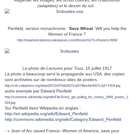
Regarder les visages, les fichus colorés, les chaussures
(adaptées) et le dessin du sol...
Penfield, version monochrome :
Save Wheat
. Will you help the
Women of France ?
http://tsaamericahistory.wikispaces.com/Women%27s+Posters+WWI
La photo de
Lectures pour Tous
, 15 juillet 1917
La photo a beaucoup servi la propagande aux USA, des copies
sont archivées sur de nombreux sites de posters.
http://cdn.calisphere.org/data/28722/47/bk0007s1j47/files/bk0007s1j47-FID4.jpg
autre exemple par Edward Penfield
http://commons.wikimedia.org/wiki/File:Every_girl_pulling_for_victory,_WWI_poster,_1
918.jpg
Sur Penfield dans Wikipedia en anglais :
http://en.wikipedia.org/wiki/Edward_Penfield
http://commons.wikimedia.org/wiki/Category:Edward_Penfield
- « Joan of Arc saved France--Women of America, save your