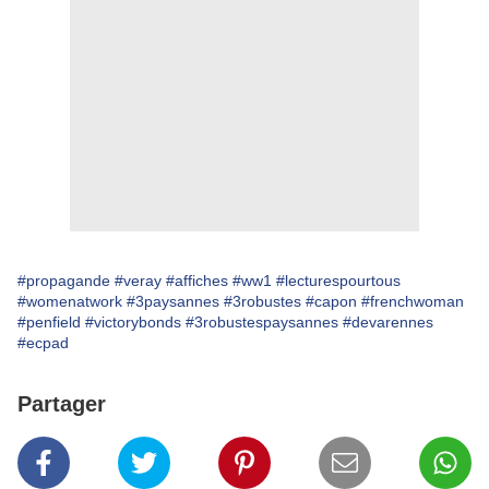
#propagande
#veray
#affiches
#ww1
#lecturespourtous
#womenatwork
#3paysannes
#3robustes
#capon
#frenchwoman
#penfield
#victorybonds
#3robustespaysannes
#devarennes
#ecpad
Partager