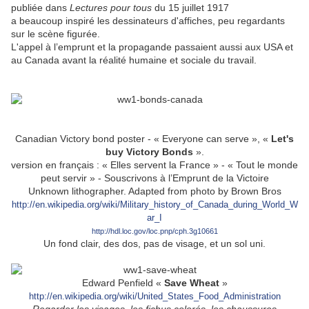
publiée dans
Lectures pour tous
du 15 juillet 1917
a beaucoup inspiré les dessinateurs d'affiches, peu regardants
sur le scène figurée.
L'appel à l’emprunt et la propagande passaient aussi aux USA et
au Canada avant la réalité humaine et sociale du travail.
Canadian Victory bond poster - « Everyone can serve », «
Let's
buy Victory Bonds
».
version en français : « Elles servent la France » - « Tout le monde
peut servir » - Souscrivons à l’Emprunt de la Victoire
Unknown lithographer. Adapted from photo by Brown Bros
http://en.wikipedia.org/wiki/Military_history_of_Canada_during_World_W
ar_I
http://hdl.loc.gov/loc.pnp/cph.3g10661
Un fond clair, des dos, pas de visage, et un sol uni.
Edward Penfield «
Save Wheat
»
http://en.wikipedia.org/wiki/United_States_Food_Administration