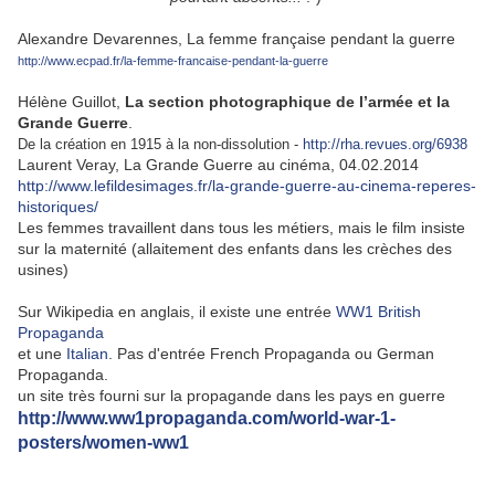
Alexandre Devarennes, La femme française pendant la guerre
http://www.ecpad.fr/la-femme-francaise-pendant-la-guerre
Hélène Guillot,
La section photographique de l’armée et la
Grande Guerre
.
De la création en 1915 à la non-dissolution -
http://rha.revues.org/6938
Laurent Veray, La Grande Guerre au cinéma, 04.02.2014
http://www.lefildesimages.fr/la-grande-guerre-au-cinema-reperes-
historiques/
Les femmes travaillent dans tous les métiers, mais le film insiste
sur la maternité (allaitement des enfants dans les crèches des
usines)
Sur Wikipedia en anglais, il existe une entrée
WW1 British
Propaganda
et une
Italian
. Pas d'entrée French Propaganda ou German
Propaganda.
un site très fourni sur la propagande dans les pays en guerre
http://www.ww1propaganda.com/world-war-1-
posters/women-ww1
.