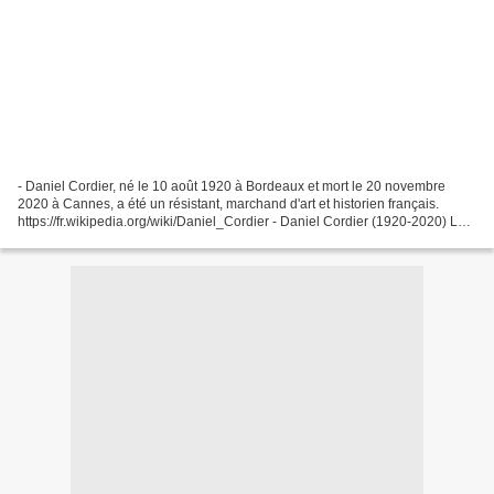
- Daniel Cordier, né le 10 août 1920 à Bordeaux et mort le 20 novembre
2020 à Cannes, a été un résistant, marchand d'art et historien français.
https://fr.wikipedia.org/wiki/Daniel_Cordier - Daniel Cordier (1920-2020) Le
Monde, 20.11.2020 https://www.lemonde.fr/disparitions/article/2020/11/20/l-
ancien-resistant-daniel-cordier-secretaire-de-jean-moulin-pendant-la-
seconde-guerre-mondiale-est-mort_6060549_3382.html...