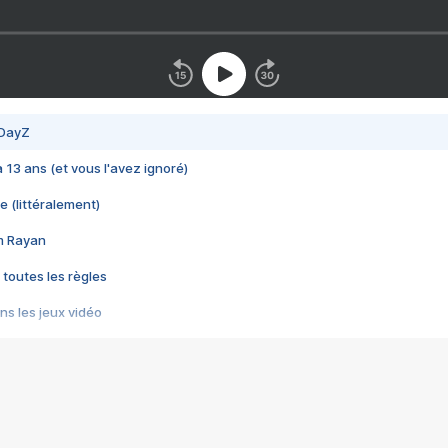
 DayZ
 a 13 ans (et vous l'avez ignoré)
e (littéralement)
im Rayan
 toutes les règles
s les jeux vidéo
us choquant de Rockstar ? - Le scandale BULLY
e plus moche de Steam
du RÊVE tourne au CAUCHEMAR