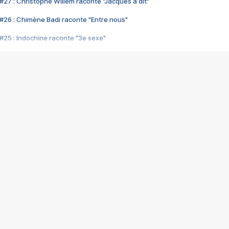
#27 : Christophe Willem raconte "Jacques a dit"
#26 : Chimène Badi raconte "Entre nous"
#25 : Indochine raconte "3e sexe"
#24 : Zaho raconte "C'est chelou"
#23 : Patrick Bruel raconte "Au café des délices"
#22 : Kyo raconte "Le chemin"
#21 : Nolwenn Leroy raconte "Cassé"
#20 : Patrick Hernandez raconte "Born to be alive"
#19 : Lorie raconte "Près de moi"
#18 : Michael Jones raconte "A nos actes manqués" (avec Jean-Jacque
#17 : Khaled raconte "Aïcha"
#16 : Corneille raconte "Parce qu'on vient de loin"
#15 : Indochine raconte "L'aventurier"