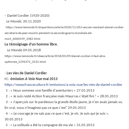
-
Daniel Cordier (1920-2020)
Le Monde
, 20.11.2020
https://www.lemonde.fr/disparitions/article/2020/11/20/l-ancien-resistant-daniel-cordier-
secretaire-de-jean-moulin-pendant-la-seconde-guerre-mondiale-est-
mort_6060549_3382.html
Le témoignage d’un homme libre
,
Le Monde
09.05.2018
https://www.lemonde.fr/idees/article/2018/05/09/daniel-cordier-il-faut-etre-
optimiste_5296372_3232.html
-
Les vies de Daniel Cordier
FC-
émission
A Voix Nue
mai 2013
https://www.franceculture.fr/emissions/a-voix-nue/les-vies-de-daniel-cordier
1 : « Nous sommes une famille d'aventuriers » 27.05.2013
2 : « Je suis resté Action française mais Maurras c'était fini ! » 28.
05.2013
3 : « J'aperçois sur le pardessus la grande étoile jaune, je n'en avais jamais vu.
En vrai, vous n'imaginez pas ce que c'est" 29.
05.2013
4 - « Le courage je ne sais pas ce que c'est, je vis. Je suis qui je suis ».
30.05.2013
5 : « La solitude a été la compagne de ma vie » 31.05.2013