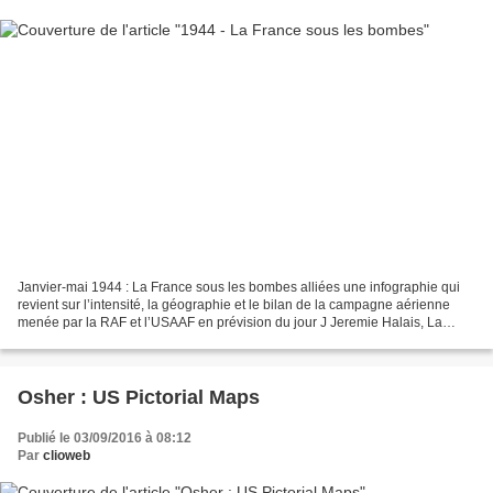
Janvier-mai 1944 : La France sous les bombes alliées une infographie qui
revient sur l’intensité, la géographie et le bilan de la campagne aérienne
menée par la RAF et l’USAAF en prévision du jour J Jeremie Halais, La
contemporaine, 29.04.2020 https://lacontempo.fr/2020/04/29/1944-les-
bombardements-allies/...
Osher : US Pictorial Maps
Publié le 03/09/2016 à 08:12
Par
clioweb