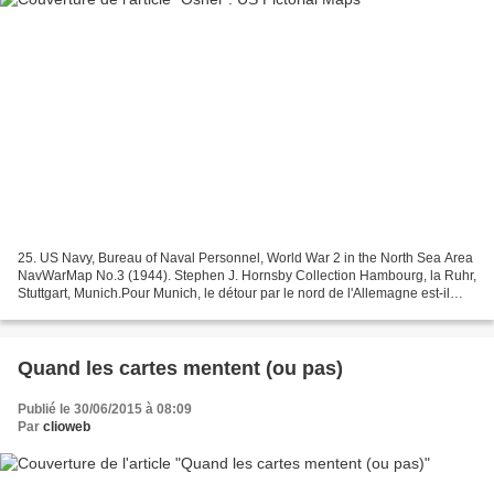
25. US Navy, Bureau of Naval Personnel, World War 2 in the North Sea Area
NavWarMap No.3 (1944). Stephen J. Hornsby Collection Hambourg, la Ruhr,
Stuttgart, Munich.Pour Munich, le détour par le nord de l'Allemagne est-il
vraiment plausible ? et en France...
Quand les cartes mentent (ou pas)
Publié le 30/06/2015 à 08:09
Par
clioweb