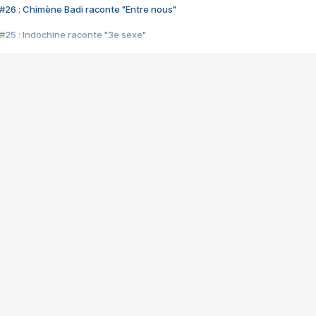
#26 : Chimène Badi raconte "Entre nous"
#25 : Indochine raconte "3e sexe"
#24 : Zaho raconte "C'est chelou"
#23 : Patrick Bruel raconte "Au café des délices"
#22 : Kyo raconte "Le chemin"
#21 : Nolwenn Leroy raconte "Cassé"
#20 : Patrick Hernandez raconte "Born to be alive"
#19 : Lorie raconte "Près de moi"
#18 : Michael Jones raconte "A nos actes manqués" (avec Jean-Jacque
#17 : Khaled raconte "Aïcha"
#16 : Corneille raconte "Parce qu'on vient de loin"
#15 : Indochine raconte "L'aventurier"
14 : Lorie raconte "Sur un air latino"