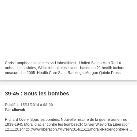
Chris Lamphear Healthiest vs Unhealthiest - United States Map Red =
unhealthiest states, White = healthiest states, based on 21 health factors
measured in 2005. Health Care State Rankings, Morgan Quinto Press
http://www.3icreative.com/psych/health-statistics.html...
39-45 : Sous les bombes
Publié le 15/11/2014 à 08:00
Par
clioweb
Richard Overy, Sous les bombes. Nouvelle histoire de la guerre aérienne.
1939-1945 Moral d’acier contre les bombesCR Olivier Wieviorka Libération
12.11.2014http://www.liberation.fr/livres/2014/11/12/moral-d-acier-contre-les-
bombes_1141585 « Si à Varsovie...