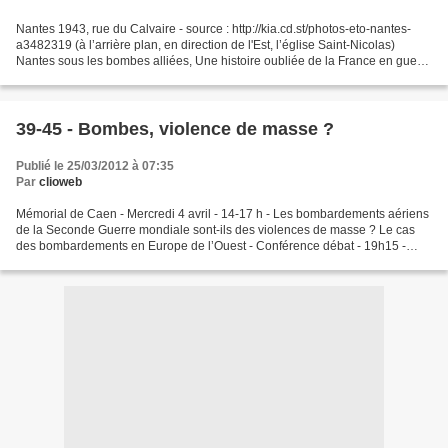
Nantes 1943, rue du Calvaire - source : http://kia.cd.st/photos-eto-nantes-
a3482319 (à l’arrière plan, en direction de l'Est, l’église Saint-Nicolas)
Nantes sous les bombes alliées, Une histoire oubliée de la France en guerre
le documentaire de François...
39-45 - Bombes, violence de masse ?
Publié le 25/03/2012 à 07:35
Par
clioweb
Mémorial de Caen - Mercredi 4 avril - 14-17 h - Les bombardements aériens
de la Seconde Guerre mondiale sont-ils des violences de masse ? Le cas
des bombardements en Europe de l’Ouest - Conférence débat - 19h15 -
Nantes sous les bombes alliées, une histoire...