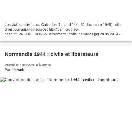
Les victimes civiles du Calvados (1 mars1944 - 31 décembre 1945) - clic
droit pour agrandir source : http://paril.crdp.ac-
caen.fr/_PRODUCTIONS/70e/res/carte_civils_calvados.jpg 28.05.2014 -
Mémorial des victimes civiles La Bataille de Normandie a provoqué...
Normandie 1944 : civils et libérateurs
Publié le 18/05/2014 à 08:10
Par
clioweb