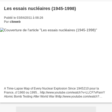
Les essais nucléaires (1945-1998)
Publié le 03/04/2011 à 08:26
Par
clioweb
A Time-Lapse Map of Every Nuclear Explosion Since 1945210 pour la
France, cf 1960 ou 1995... http://www.youtube.com/watch?v=LLCF7vPanrY
Atomic Bomb Testing After World War IIhttp://www.youtube.com/watch?
v=ccNH3tadDdohttp://www.youtube.com/watch?v=JwB...