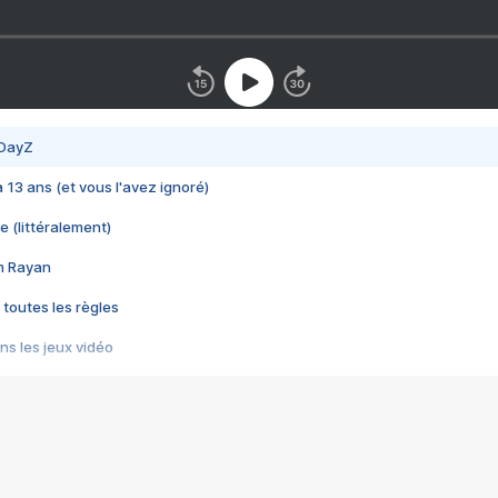
 DayZ
 a 13 ans (et vous l'avez ignoré)
e (littéralement)
im Rayan
 toutes les règles
s les jeux vidéo
us choquant de Rockstar ? - Le scandale BULLY
e plus moche de Steam
du RÊVE tourne au CAUCHEMAR