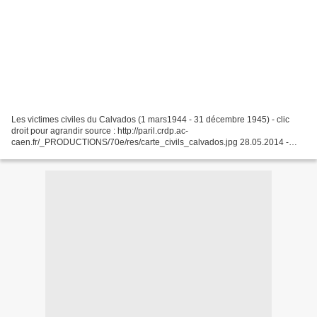
Les victimes civiles du Calvados (1 mars1944 - 31 décembre 1945) - clic
droit pour agrandir source : http://paril.crdp.ac-
caen.fr/_PRODUCTIONS/70e/res/carte_civils_calvados.jpg 28.05.2014 -
Mémorial des victimes civiles La Bataille de Normandie a provoqué...