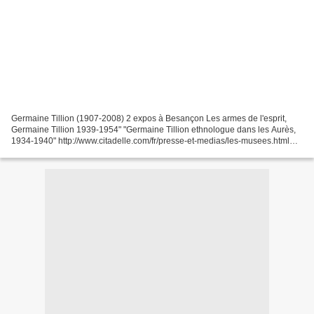
Germaine Tillion (1907-2008) 2 expos à Besançon Les armes de l'esprit,
Germaine Tillion 1939-1954" "Germaine Tillion ethnologue dans les Aurès,
1934-1940" http://www.citadelle.com/fr/presse-et-medias/les-musees.html
http://www.citadelle.com/fr/accueil/19-francais/evenements/623-expos-
tillion.html...