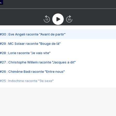
#30 : Eve Angeli raconte "Avant de partir"
#29 : MC Solaar raconte "Bouge de là"
28 : Lorie raconte "Je vais vite"
#27 : Christophe Willem raconte "Jacques a dit"
#26 : Chimène Badi raconte "Entre nous"
#25 : Indochine raconte "3e sexe"
#24 : Zaho raconte "C'est chelou"
#23 : Patrick Bruel raconte "Au café des délices"
#22 : Kyo raconte "Le chemin"