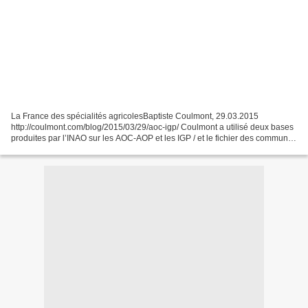
La France des spécialités agricolesBaptiste Coulmont, 29.03.2015
http://coulmont.com/blog/2015/03/29/aoc-igp/ Coulmont a utilisé deux bases
produites par l’INAO sur les AOC-AOP et les IGP / et le fichier des communes
de l’IGN. présentation jeu sur Twitter...