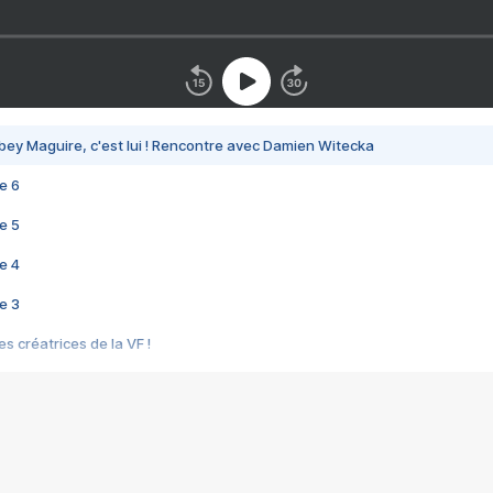
bey Maguire, c'est lui ! Rencontre avec Damien Witecka
e 6
e 5
e 4
e 3
s créatrices de la VF !
e 2
e 1
e Mektoub My Love arrive enfin ! Rencontre avec Shaïn Boumedine et Sal