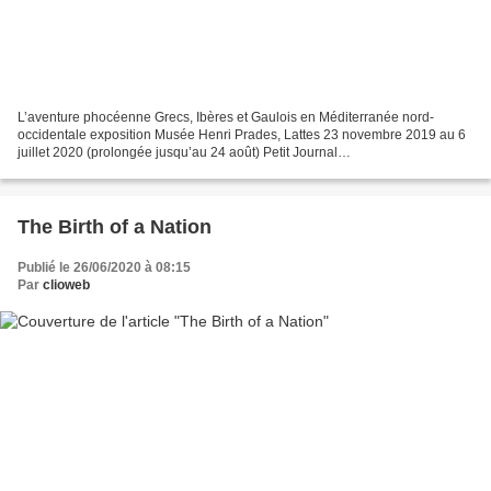
L’aventure phocéenne Grecs, Ibères et Gaulois en Méditerranée nord-
occidentale exposition Musée Henri Prades, Lattes 23 novembre 2019 au 6
juillet 2020 (prolongée jusqu’au 24 août) Petit Journal
https://museearcheo.montpellier3m.fr/sites/museearcheo/files/lattara/medias/
2019_2020_petit_journal_aventure_phoceenne.pdf...
The Birth of a Nation
Publié le 26/06/2020 à 08:15
Par
clioweb