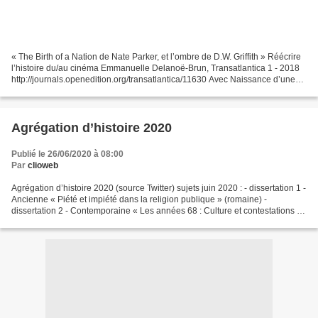
« The Birth of a Nation de Nate Parker, et l’ombre de D.W. Griffith » Réécrire
l’histoire du/au cinéma Emmanuelle Delanoë-Brun, Transatlantica 1 - 2018
http://journals.openedition.org/transatlantica/11630 Avec Naissance d’une
nation (DW Griffith 1915),...
Agrégation d’histoire 2020
Publié le 26/06/2020 à 08:00
Par
clioweb
Agrégation d’histoire 2020 (source Twitter) sujets juin 2020 : - dissertation 1 -
Ancienne « Piété et impiété dans la religion publique » (romaine) -
dissertation 2 - Contemporaine « Les années 68 : Culture et contestations » -
Commentaire - Médiévale...