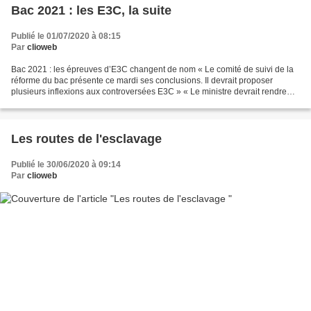
Bac 2021 : les E3C, la suite
Publié le 01/07/2020 à 08:15
Par
clioweb
Bac 2021 : les épreuves d’E3C changent de nom « Le comité de suivi de la
réforme du bac présente ce mardi ses conclusions. Il devrait proposer
plusieurs inflexions aux controversées E3C » « Le ministre devrait rendre
ses arbitrages dans la foulée ». https://www.leparisien.fr/societe/reforme-du-
bac-les-epreuves-changent-de-nom-30-06-2020-8344821.php...
Les routes de l'esclavage
Publié le 30/06/2020 à 09:14
Par
clioweb