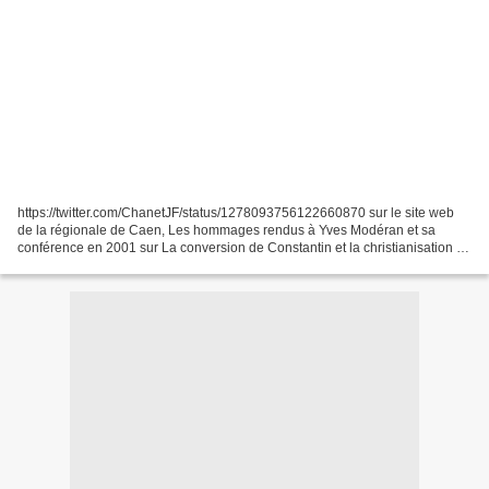
https://twitter.com/ChanetJF/status/1278093756122660870 sur le site web
de la régionale de Caen, Les hommages rendus à Yves Modéran et sa
conférence en 2001 sur La conversion de Constantin et la christianisation de
l'empire romai n http://aphgcaen.free.fr/ym/yvesmoderan.htm...