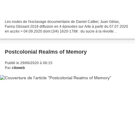
Les routes de l'esclavage documentaire de Daniel Cattier, Juan Gélas,
Fanny Glissant 2018 diffusion en 4 épisodes sur Arte à partir du 07.07.2020
en accès > 04.09.2020 dont (3/4) 1620-1788 : du sucre à la révolte
https://www.arte.tv/fr/videos/068406-003-A/les-routes-de-l-esclavage-3-4/...
Postcolonial Realms of Memory
Publié le 29/06/2020 à 08:15
Par
clioweb