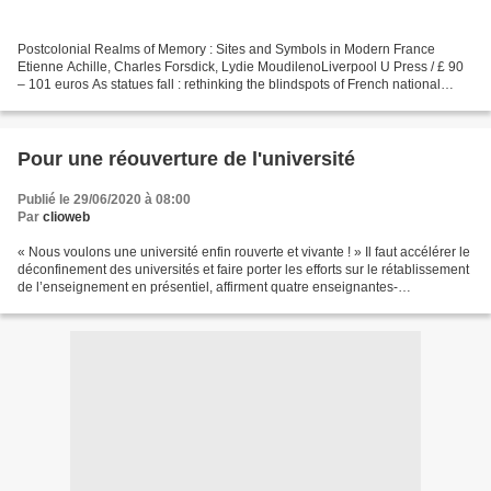
Postcolonial Realms of Memory : Sites and Symbols in Modern France
Etienne Achille, Charles Forsdick, Lydie MoudilenoLiverpool U Press / £ 90
– 101 euros As statues fall : rethinking the blindspots of French national
memory Blog Liverpool UP , June 24,...
Pour une réouverture de l'université
Publié le 29/06/2020 à 08:00
Par
clioweb
« Nous voulons une université enfin rouverte et vivante ! » Il faut accélérer le
déconfinement des universités et faire porter les efforts sur le rétablissement
de l’enseignement en présentiel, affirment quatre enseignantes-
chercheures, dans une tribune...