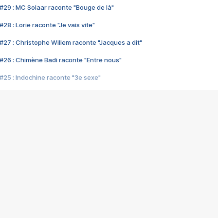
#29 : MC Solaar raconte "Bouge de là"
28 : Lorie raconte "Je vais vite"
#27 : Christophe Willem raconte "Jacques a dit"
#26 : Chimène Badi raconte "Entre nous"
#25 : Indochine raconte "3e sexe"
#24 : Zaho raconte "C'est chelou"
#23 : Patrick Bruel raconte "Au café des délices"
#22 : Kyo raconte "Le chemin"
#21 : Nolwenn Leroy raconte "Cassé"
#20 : Patrick Hernandez raconte "Born to be alive"
#19 : Lorie raconte "Près de moi"
#18 : Michael Jones raconte "A nos actes manqués" (avec Jean-Jacque
#17 : Khaled raconte "Aïcha"