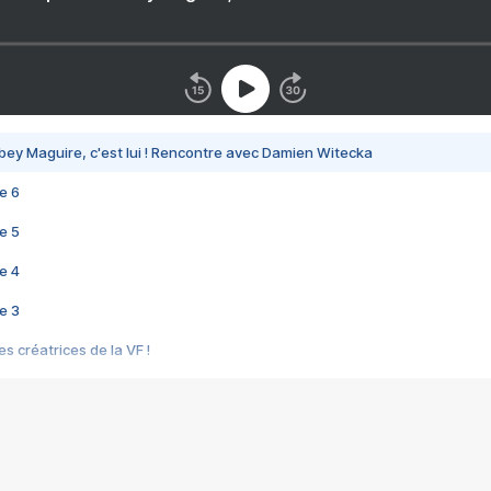
bey Maguire, c'est lui ! Rencontre avec Damien Witecka
e 6
e 5
e 4
e 3
s créatrices de la VF !
e 2
e 1
e Mektoub My Love arrive enfin ! Rencontre avec Shaïn Boumedine et Sal