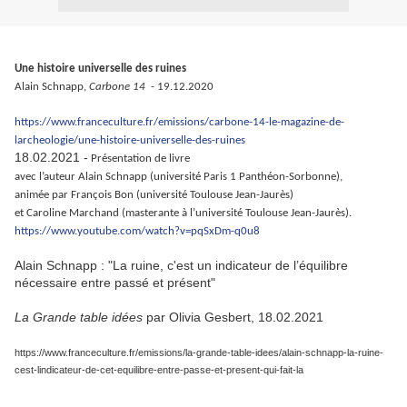
Une histoire universelle des ruines
Alain Schnapp,
Carbone 14
- 19.12.2020
https://www.franceculture.fr/emissions/carbone-14-le-magazine-de-
larcheologie/une-histoire-universelle-des-ruines
18.02.2021 -
Présentation de livre
avec l’auteur Alain Schnapp (université Paris 1 Panthéon-Sorbonne),
animée par François Bon (université Toulouse Jean-Jaurès)
et Caroline Marchand (masterante à l’université Toulouse Jean-Jaurès).
https://www.youtube.com/watch?v=pqSxDm-q0u8
Alain Schnapp : "La ruine, c'est un indicateur de l’équilibre
nécessaire entre passé et présent"
La Grande table idées
par Olivia Gesbert, 18.02.2021
https://www.franceculture.fr/emissions/la-grande-table-idees/alain-schnapp-la-ruine-
cest-lindicateur-de-cet-equilibre-entre-passe-et-present-qui-fait-la
.