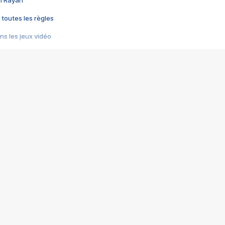
im Rayan
 toutes les règles
s les jeux vidéo
us choquant de Rockstar ? - Le scandale BULLY
e plus moche de Steam
du RÊVE tourne au CAUCHEMAR
pendant 8 heures
it… à tort
umiliés par un jeu vidéo
ire - Final Fantasy 8
ti un empire - Age of Empires
story DOFUS
tard, il crée l'un des pires jeux de tous les temps, MindsEye.