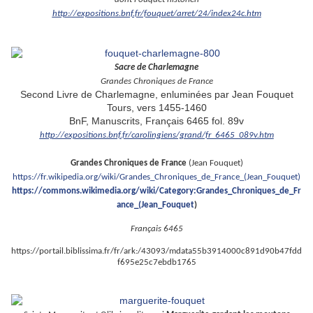
http://expositions.bnf.fr/fouquet/arret/24/index24c.htm
Sacre de Charlemagne
Grandes Chroniques de France
Second Livre de Charlemagne, enluminées par Jean Fouquet
Tours, vers 1455-1460
BnF, Manuscrits, Français 6465 fol. 89v
http://expositions.bnf.fr/carolingiens/grand/fr_6465_089v.htm
Grandes Chroniques de France
(Jean Fouquet)
https://fr.wikipedia.org/wiki/Grandes_Chroniques_de_France_(Jean_Fouquet)
https://commons.wikimedia.org/wiki/Category:Grandes_Chroniques_de_Fr
ance_(Jean_Fouquet
)
Français 6465
https://portail.biblissima.fr/fr/ark:/43093/mdata55b3914000c891d90b47fdd
f695e25c7ebdb1765