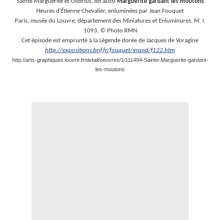
Sainte Marguerite et Olibrius, dit aussi
Marguerite gardant les moutons
Heures d'Étienne Chevalier, enluminées par Jean Fouquet
Paris, musée du Louvre, département des Miniatures et Enluminures, M. I.
1093, © Photo RMN
Cet épisode est emprunté à la Légende dorée de Jacques de Voragine
http://expositions.bnf.fr/fouquet/grand/f122.htm
http://arts-graphiques.louvre.fr/detail/oeuvres/1/111494-Sainte-Marguerite-gardant-
les-moutons
.