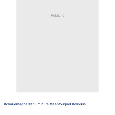
Publicité
#charlemagne
#enluminure
#jeanfouquet
#olibrius