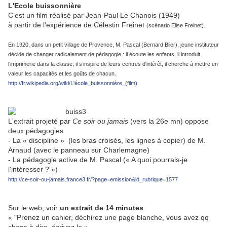
L'Ecole buissonnière
C’est un film réalisé par Jean-Paul Le Chanois (1949)
à partir de l'expérience de Célestin Freinet
(scénario Elise Freinet).
En 1920, dans un petit village de Provence, M. Pascal (Bernard Blier), jeune instituteur
décide de changer radicalement de pédagogie : il écoute les enfants, il introduit
l'imprimerie dans la classe, il s’inspire de leurs centres d'intérêt, il cherche à mettre en
valeur les capacités et les goûts de chacun.
http://fr.wikipedia.org/wiki/L'école_buissonnière_(film)
L'extrait projeté par
Ce soir ou jamais
(vers la 26e mn) oppose
deux pédagogies
- La « discipline » (les bras croisés, les lignes à copier) de M.
Arnaud (avec le panneau sur Charlemagne)
- La pédagogie active de M. Pascal (« A quoi pourrais-je
l'intéresser ? »)
http://ce-soir-ou-jamais.france3.fr/?page=emission&id_rubrique=1577
Sur le web, voir
un extrait de 14 minutes
« "Prenez un cahier, déchirez une page blanche, vous avez qq