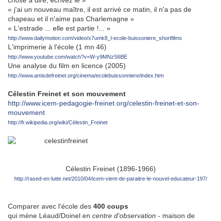
chose à dire, écrivez le »
« j'ai un nouveau maître, il est arrivé ce matin, il n'a pas de
chapeau et il n'aime pas Charlemagne »
« L'estrade ... elle est partie !... »
http://www.dailymotion.com/video/x7umk8_l-ecole-buissoniere_shortfilms
L'imprimerie à l'école (1 mn 46)
http://www.youtube.com/watch?v=W-y9MNzS6BE
Une analyse du film en licence (2005)
http://www.amisdefreinet.org/cinema/ecolebuissonniere/index.htm
Célestin Freinet et son mouvement
http://www.icem-pedagogie-freinet.org/celestin-freinet-et-son-
mouvement
http://fr.wikipedia.org/wiki/Célestin_Freinet
Célestin Freinet (1896-1966)
http://rased-en-lutte.net/2010/04/icem-vient-de-paraitre-le-nouvel-educateur-197/
Comparer avec l'école des
400 coups
qui mène Léaud/Doinel en
centre d'observation
- maison de