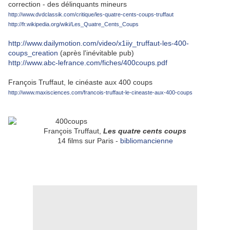
correction - des délinquants mineurs
http://www.dvdclassik.com/critique/les-quatre-cents-coups-truffaut
http://fr.wikipedia.org/wiki/Les_Quatre_Cents_Coups
http://www.dailymotion.com/video/x1iiy_truffaut-les-400-
coups_creation
(après l'inévitable pub)
http://www.abc-lefrance.com/fiches/400coups.pdf
François Truffaut, le cinéaste aux 400 coups
http://www.maxisciences.com/francois-truffaut-le-cineaste-aux-400-coups
François Truffaut,
Les quatre cents coups
14 films sur Paris -
bibliomancienne
.