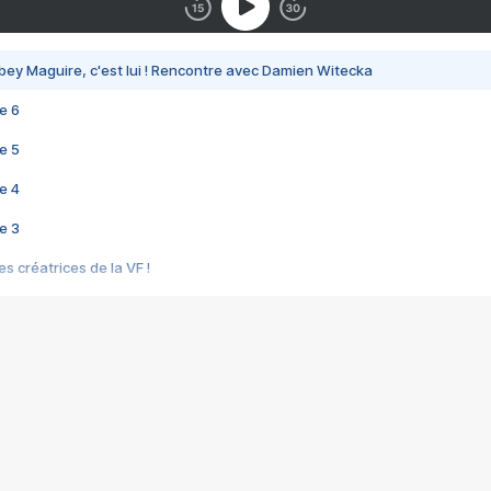
bey Maguire, c'est lui ! Rencontre avec Damien Witecka
e 6
e 5
e 4
e 3
s créatrices de la VF !
e 2
e 1
e Mektoub My Love arrive enfin ! Rencontre avec Shaïn Boumedine et Sal
i : après Toni en famille
elle réalise le bouleversant Dites lui que je l'aime