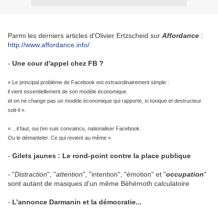
Parmi les derniers articles d'Olivier Ertzscheid sur
Affordance
:
http://www.affordance.info/
-
Une cour d'appel chez FB ?
« Le principal problème de Facebook est extraordinairement simple :
il vient essentiellement de son modèle économique
et on ne change pas un modèle économique qui rapporte, si toxique et destructeur
soit-il ».
« ...il faut, oui j'en suis convaincu, nationaliser Facebook.
Ou le démanteler. Ce qui revient au même »
-
Gilets jaunes : Le rond-point contre la place publique
- "
Distraction
", "
attention
", "intention", "émotion" et "
occupation
"
sont autant de masques d'un même Béhémoth calculatoire
-
L’annonce Darmanin et la démocratie...