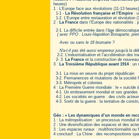
heures)
1 : L’Europe face aux révolutions (11-13 heures)
1-1 -
La Révolution française et l’Empire
: u
1-2. L’Europe entre restauration et révolution 
2 :
La France
dans l’Europe des nationalités : p
2-1. La difficile entrée dans l’âge démocratiqu
( avec PPO : Louis-Napoléon Bonaparte, premi
Avec ou sans le 18 brumaire ?
N'a-t-il pas été aussi empereur jusqu'à la dé
2-2. L’industrialisation et l’accélération des 
2- 3.
La France
et la construction de nouveaux
3 :
La Troisième République avant 1914
: un 
3-1. La mise en oeuvre du projet républicain
3-2. Permanences et mutations de la société f
3-3. Métropole et colonies
4 : La Première Guerre mondiale : le « suicide 
4-1. Un embrasement mondial et ses grandes
4-2. Les sociétés en guerre : des civils acteur
4-3. Sortir de la guerre : la tentative de const
Géo : « Les dynamiques d’un monde en rec
1 : La métropolisation : un processus mondial d
2 : Une diversification des espaces et des acte
3 : Les espaces ruraux : multifonctionnalité ou
4 conclusif : La Chine : des recompositions spa