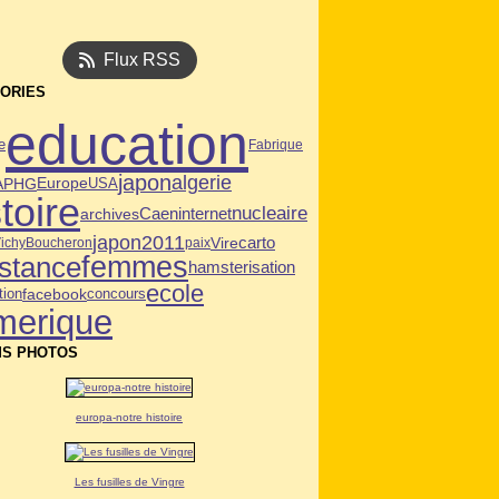
Flux RSS
ORIES
education
e
Fabrique
japon
algerie
APHG
USA
Europe
toire
nucleaire
Caen
archives
internet
japon2011
Vire
carto
ichy
Boucheron
paix
femmes
istance
hamsterisation
ecole
tion
facebook
concours
merique
S PHOTOS
europa-notre histoire
Les fusilles de Vingre