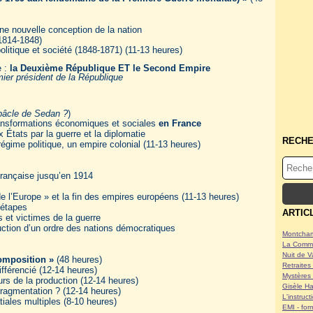
ne nouvelle conception de la nation
(1814-1848)
olitique et société (1848-1871) (11-13 heures)
e :
la Deuxième République ET le Second Empire
er président de la République
bâcle de Sedan ?
)
transformations économiques et sociales
en France
 États par la guerre et la diplomatie
RECH
régime politique, un empire colonial (11-13 heures)
rançaise jusqu’en 1914
de l’Europe » et la fin des empires européens (11-13 heures)
 étapes
ARTIC
s et victimes de la guerre
ruction d’un ordre des nations démocratiques
Montcham
La Commu
Nuit de V
omposition »
(48 heures)
Retraites 
ifférencié (12-14 heures)
Mystères 
urs de la production (12-14 heures)
Gisèle Ha
 fragmentation ? (12-14 heures)
L'instruc
tiales multiples (8-10 heures)
EMI - form