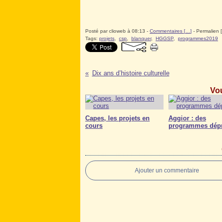
Posté par clioweb à 08:13 -
Commentaires [
…
]
- Permalien [
Tags:
projets
,
csp
,
blanquer
,
HGGSP
,
programmes2019
Dix ans d’histoire culturelle
Vou
Capes, les projets en
Aggior : des
cours
programmes dép
Ajouter un commentaire