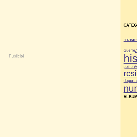
CATÉG
nazism
Guerre
his
Publicité
peillon
V
res
deporta
nu
ALBUM