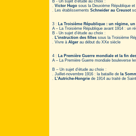
B - Un sujet d’étude au choix :
.
Victor Hugo
sous la Deuxième République et
. Les établissements
Schneider
au Creusot
so
3 :
La Troisième République : un régime, un
A – La Troisième République avant 1914 : un ré
B - Un sujet d’étude au choix :
.
L’instruction des filles
sous la Troisième Ré
. Vivre à
Alger
au début du XXe siècle
4 :
La Première Guerre mondiale et la fin d
A – La Première Guerre mondiale bouleverse les
B – Un sujet d’étude au choix :
. Juillet-novembre 1916 : la bataille de
la Som
.
L’Autriche-Hongrie
de 1914 au traité de Sain
.
.