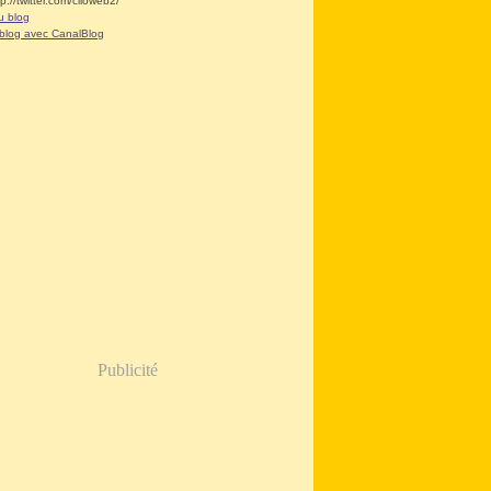
tp://twitter.com/clioweb2/
u blog
 blog avec CanalBlog
Publicité