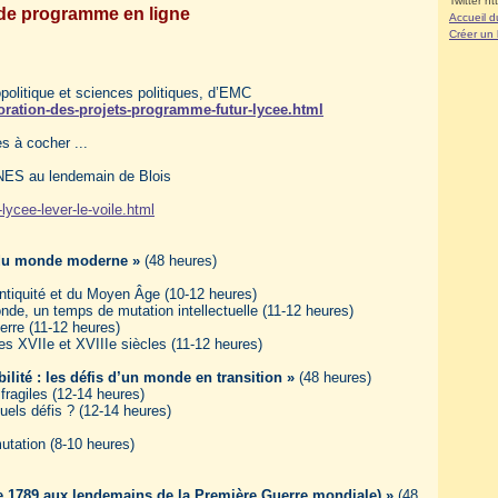
Twitter ht
 de programme en ligne
Accueil d
Créer un
politique et sciences politiques, d’EMC
oration-des-projets-programme-futur-lycee.html
 à cocher ...
SNES au lendemain de Blois
ycee-lever-le-voile.html
n du monde moderne »
(48 heures)
ntiquité et du Moyen Âge (10-12 heures)
nde, un temps de mutation intellectuelle (11-12 heures)
erre (11-12 heures)
es XVIIe et XVIIIe siècles (11-12 heures)
ité : les défis d’un monde en transition »
(48 heures)
fragiles (12-14 heures)
quels défis ? (12-14 heures)
mutation (8-10 heures)
(de 1789 aux lendemains de la Première Guerre mondiale) »
(48