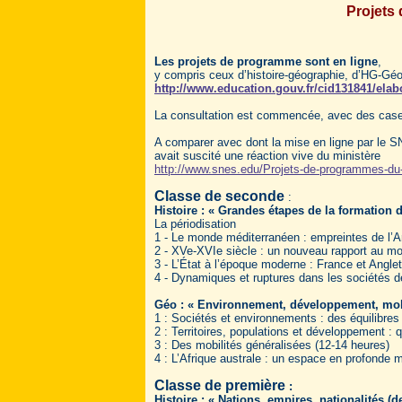
Projets
Les projets de programme sont en ligne
,
y compris ceux d’histoire-géographie, d’HG-Géo
http://www.education.gouv.fr/cid131841/elab
La consultation est commencée, avec des cases
A comparer avec dont la mise en ligne par le 
avait suscité une réaction vive du ministère
http://www.snes.edu/Projets-de-programmes-du-l
Classe de seconde
:
Histoire : « Grandes étapes de la formatio
La périodisation
1 - Le monde méditerranéen : empreintes de l’A
2 - XVe-XVIe siècle : un nouveau rapport au mo
3 - L’État à l’époque moderne : France et Anglet
4 - Dynamiques et ruptures dans les sociétés d
Géo : « Environnement, développement, mobil
1 : Sociétés et environnements : des équilibres 
2 : Territoires, populations et développement : 
3 : Des mobilités généralisées (12-14 heures)
4 : L’Afrique australe : un espace en profonde 
Classe de première
:
Histoire : « Nations, empires, nationalités 