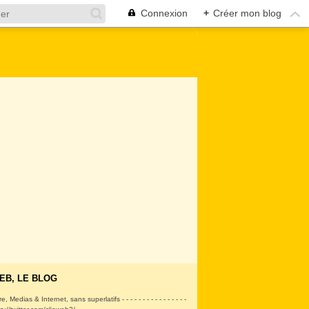
Connexion
+
Créer mon blog
EB, LE BLOG
ire, Medias & Internet, sans superlatifs - - - - - - - - - - - - - - - -