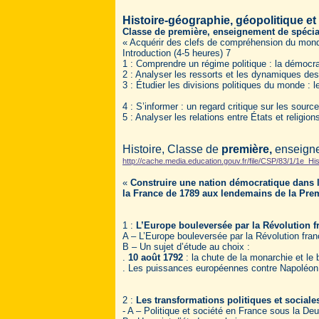
Histoire-géographie, géopolitique et
Classe de première, enseignement de spécial
« Acquérir des clefs de compréhension du mon
Introduction (4-5 heures) 7
1 : Comprendre un régime politique : la démocra
2 : Analyser les ressorts et les dynamiques des
3 : Étudier les divisions politiques du monde : l
4 : S’informer : un regard critique sur les sou
5 : Analyser les relations entre États et religio
Histoire, Classe de
première,
enseign
http://cache.media.education.gouv.fr/file/CSP/83/1/1
«
Construire une nation démocratique dans 
la France de 1789 aux lendemains de la Pre
1 :
L’Europe bouleversée par la Révolution f
A – L’Europe bouleversée par la Révolution fra
B – Un sujet d’étude au choix :
.
10 août 1792
: la chute de la monarchie et le
. Les puissances européennes contre Napoléon :
2 :
Les transformations politiques et sociale
- A – Politique et société en France sous la D