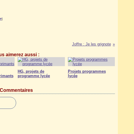
#
]
Joffre : Je les grignote
s aimerez aussi :
HG, projets de
Projets programmes
rimants
programme lycée
lycée
Commentaires