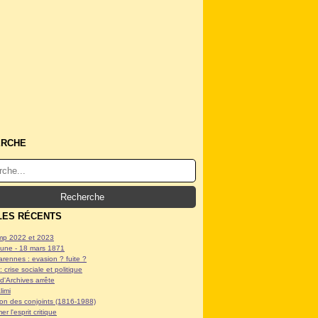
ERCHE
LES RÉCENTS
p 2022 et 2023
ne - 18 mars 1871
arennes : evasion ? fuite ?
: crise sociale et politique
d'Archives arrête
limi
tion des conjoints (1816-1988)
er l'esprit critique