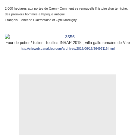
2 000 hectares aux portes de Caen - Comment se renouvelle l’histoire d’un territoire,
des premiers hommes à l’époque antique
François Fichet de Clairfontaine et Cyril Marcigny
Four de potier / tuilier - fouilles INRAP 2018 , villa gallo-romaine de Vire
http://clioweb.canalblog.com/archives/2018/06/18/36497116.html
.
.