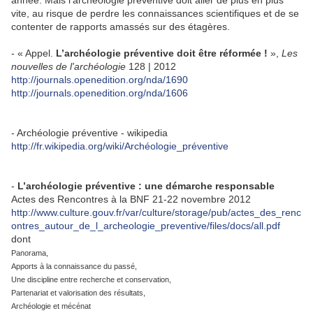
année. Mais l’archéologie préventive doit aller de plus en plus
vite, au risque de perdre les connaissances scientifiques et de se
contenter de rapports amassés sur des étagères.
- « Appel.
L’archéologie préventive doit être réformée !
»,
Les
nouvelles de l'archéologie
128 | 2012
http://journals.openedition.org/nda/1690
http://journals.openedition.org/nda/1606
- Archéologie préventive - wikipedia
http://fr.wikipedia.org/wiki/Archéologie_préventive
-
L’archéologie préventive : une démarche responsable
Actes des Rencontres à la BNF 21-22 novembre 2012
http://www.culture.gouv.fr/var/culture/storage/pub/actes_des_renc
ontres_autour_de_l_archeologie_preventive/files/docs/all.pdf
dont
Panorama,
Apports à la connaissance du passé,
Une discipline entre recherche et conservation,
Partenariat et valorisation des résultats,
Archéologie et mécénat