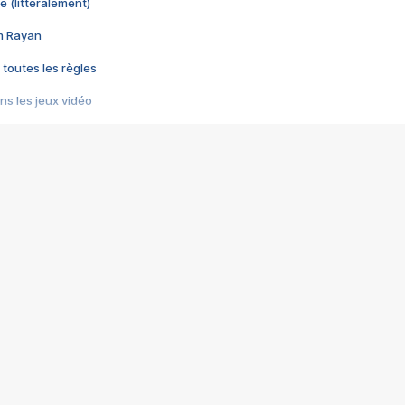
e (littéralement)
im Rayan
 toutes les règles
s les jeux vidéo
us choquant de Rockstar ? - Le scandale BULLY
e plus moche de Steam
du RÊVE tourne au CAUCHEMAR
pendant 8 heures
it… à tort
umiliés par un jeu vidéo
ire - Final Fantasy 8
ti un empire - Age of Empires
story DOFUS