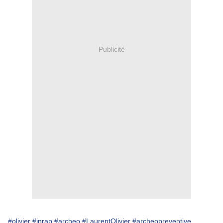
Publicité
#olivier
#inrap
#archeo
#LaurentOlivier
#archeopreventive