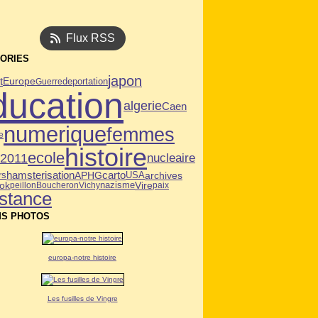
Flux RSS
ORIES
japon
t
deportation
Europe
Guerre
ducation
algerie
Caen
numerique
femmes
e
histoire
ecole
n2011
nucleaire
hamsterisation
APHG
carto
USA
archives
rs
ok
Vire
peillon
Boucheron
Vichy
nazisme
paix
istance
S PHOTOS
europa-notre histoire
Les fusilles de Vingre