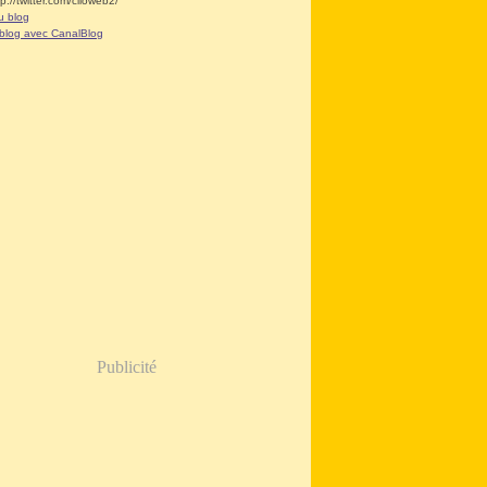
tp://twitter.com/clioweb2/
u blog
 blog avec CanalBlog
Publicité