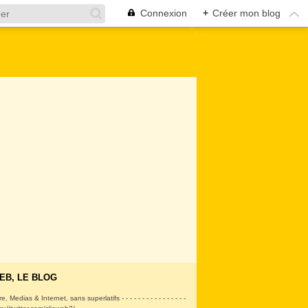
Connexion
+
Créer mon blog
EB, LE BLOG
ire, Medias & Internet, sans superlatifs - - - - - - - - - - - - - - - -