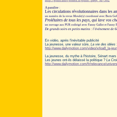
http://grhis.univ-rouen.fr/grhis/?page_id=362
A paraître :
Les circulations révolutionnaires dans les a
un numéro de la revue
Monde(s)
coordonné avec Boris Gob
Prolétaires de tous les pays, qui lave vos 
un ouvrage aux PUR codirigé avec Fanny Gallot et Fanny
De grands soirs
en petits matins : l’événement de 6
En vidéo, après l'inévitable publicité
La jeunesse, une valeur sûre,
La vie des idées
http://www.dailymotion.com/video/xrloa8_la-je
La jeunesse, du mythe à l'histoire, Sénart mars 
Les jeunes ont-ils délaissé la politique ?
La Cro
http://www.dailymotion.com/fr/relevance/univer
.