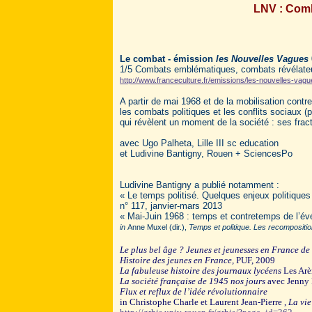
LNV : Comb
Le combat - émission
les Nouvelles Vagues
1/5 Combats emblématiques, combats révélate
http://www.franceculture.fr/emissions/les-nouvelles-vag
A partir de mai 1968 et de la mobilisation cont
les combats politiques et les conflits sociaux (p
qui révèlent un moment de la société : ses fra
avec Ugo Palheta, Lille III sc education
et Ludivine Bantigny, Rouen + SciencesPo
Ludivine Bantigny a publié notamment :
« Le temps politisé. Quelques enjeux politiques
n° 117, janvier-mars 2013
« Mai-Juin 1968 : temps et contretemps de l’é
in
Anne Muxel (dir.),
Temps et politique. Les recomposition
Le plus bel âge ? Jeunes et jeunesses en France de 
Histoire des jeunes en France,
PUF, 2009
La fabuleuse histoire des journaux lycéens
Les Arè
La société française de 1945 nos jours
avec Jenny 
F
lux et reflux de l’idée révolutionnaire
in Christophe Charle et Laurent Jean-Pierre ,
La vie