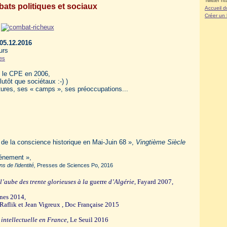
Twitter ht
ats politiques et sociaux
Accueil d
Créer un
05.12.2016
urs
ues
re le CPE en 2006,
lutôt que sociétaux :-) )
ctures, ses « camps », ses préoccupations...
 de la conscience historique en Mai-Juin 68 »,
Vingtième Siècle
vénement »,
s de l’identité,
Presses de Sciences Po, 2016
l’aube des trente glorieuses à la
guerre
d’Algérie
,
F
ayard 2007,
nes 2014,
Raflik et Jean Vigreux , Doc Française 2015
 intellectuelle en France
,
Le S
euil 201
6