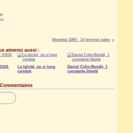
#
]
eux
Montréal 1989 : 14 femmes tuées
s aimerez aussi :
1918-
La laïcité, un si long
Daniel Cohn-Bendit, 1
combat
constante liberté
Commentaires