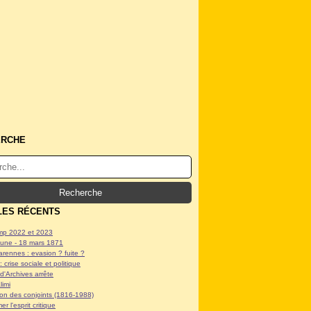
ERCHE
LES RÉCENTS
p 2022 et 2023
ne - 18 mars 1871
arennes : evasion ? fuite ?
: crise sociale et politique
d'Archives arrête
limi
tion des conjoints (1816-1988)
er l'esprit critique