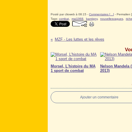
Posté par clioweb à 08:15 -
Commentaires [
…
]
- Permalien [
Tags:
combat
,
mai1968
,
bantigny
,
nouvellesvagues
,
rich
MZF - Les luttes et les rêves
Vou
Morsel, L'histoire du MA
Nelson Mandela (
1 sport de combat
2013)
Ajouter un commentaire