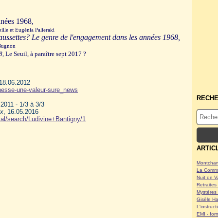
nnées 1968,
ille et Eugénia
Palieraki
chaussettes? Le genre de l'engagement dans les années 1968,
 Bugnon
8
, Le Seuil, à paraître sept 2017 ?
18.06.2012
unesse-une-valeur-sure_news
RECH
2011 - 1/3 à 3/3
ix
, 16.05.2016
sal/search/Ludivine+Bantigny/1
ARTIC
Montcham
La Commu
Nuit de V
Retraites 
Mystères 
Gisèle Ha
L'instruc
EMI - form