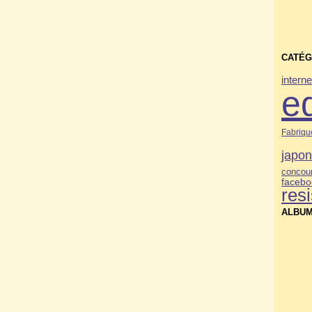
CATÉG
interne
e
Fabriqu
japo
concou
facebo
res
ALBUM