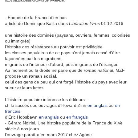
https://fr.wikipedia.org/wiki/Berry-au-Bac
- Epopée de la France d'en bas
article de Dominique Kalifa dans
Libération livres
01.12.2016
une histoire des dominés (paysans, ouvriers, femmes, colonisés
ou immigrés)
l'histoire des résistances au pouvoir est privilégiée
les classes populaires de ce pays n'ont jamais cessé d'être
façonnées par les migrations,
migrants de l'intérieur d'abord, puis migrants de l'étranger
Au moment où la droite ne parle que de
roman national
, MZF
propose
un roman social
,
celui des gens de peu qui ont forgé l'histoire du pays avec leur
sueur et leurs luttes.
L'histoire populaire intéresse les éditeurs :
cf. le succès des ouvrages d'Howard Zinn
en anglais
ou
en
français
,
d'Eric Hobsbawn
en anglais
ou
en français
- Gérard Noiriel, Une histoire populaire de la France du XIVe
siècle à nos jours
l’ouvrage paraîtra en mars 2017 chez Agone