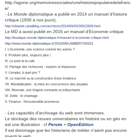
http://agone.org/memoiressociales/unehistoirepopulairedelafranc
e/
-
Le Monde diplomatique
a publié en 2014 un manuel d'histoire
critique (1830 à nos jours).
http://clioweb.canalblog.com/archives/2014/09/03/30522609.html
Le MD a aussi publié en 2016 un manuel d'Economie critique
http://boutique.monde-diplomatique.fr/manuel-d-economie-critique.html
http://www.monde-diplomatique.fr/2016/09/LAMBERT/56201
I. L'économie, une science comme les autres ?
II. Produire plus, toujours plus !
III. Le pont et la cale
IV. Partage des richesses : espoirs et impasses
V. L’emploi, à quel prix ?
VI. Le marché ou la construction d’une évidence
VII. Mondialisation : la mise en concurrence des peuples
VIII. Monnaie, une énigme sonnante et trébuchante
IX. Dette : le chantage
X. Finance : l’insoutenable promesse
- Les capacités d'archivage du web sont immenses.
Le stockage des revues universitaires en histoire ou en géo en
est une illustration : cf
Persée
+
OpenEdition
Il est dommage que les historiens de métier n'aient pas encore
investi le web