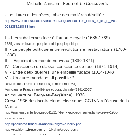
Michelle Zancarini-Fournel,
Le Découverte
- Les luttes et les rêves, table des matières détaillée
http://www.editionsladecouverte.fr/catalogue/index-Les_luttes_et_les_r__ves-
9782355220883.html
I - Les subalternes face à l’autorité royale (1685-1789)
1685, vies ordinaires, peuple social peuple politique
II - Le peuple politique entre révolutions et restaurations (1789-
1830)
III - Espoirs d’un monde nouveau (1830-1871)
IV - Conscience de classe, conscience de race (1871-1914)
V - Entre deux guerres, une embellie fugace (1914-1948)
VI - Un autre monde est-il possible ?
l'envers des Trente Glorieuses, le moment 1968,
Agir dans la France néolibérale et postcoloniale (1981-2005)
en couverture, Berry-au-Bac(Aisne) 1936
Grève 1936 des locotracteurs électriques CGTVN à l'écluse de la
Marne
http://ronfleur.centerblog.net/6412117-berry-au-bac-manifestants-greve-1936-
locotracteurs
http://papidema.fr/accueil/canal/expl/greve-berry.php
http://papidema.fr/traction_vn_10.php#greve-berry