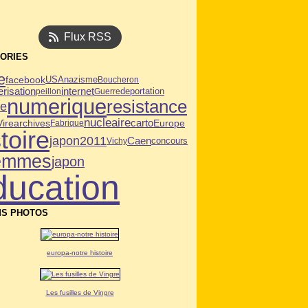
Flux RSS
ORIES
e
facebook
USA
nazisme
Boucheron
risation
internet
deportation
peillon
Guerre
numerique
resistance
ie
nucleaire
Vire
archives
carto
Europe
Fabrique
toire
japon2011
Caen
Vichy
concours
emmes
japon
ducation
S PHOTOS
europa-notre histoire
Les fusilles de Vingre