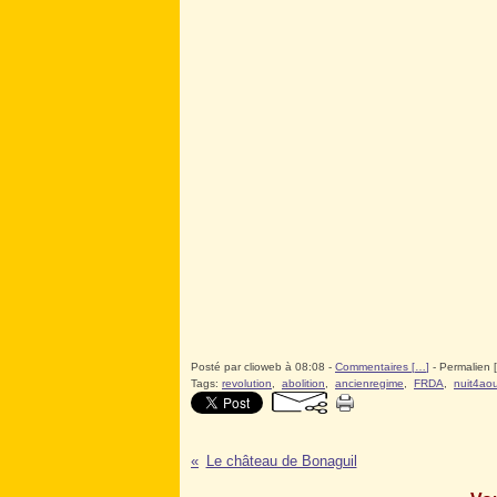
Posté par clioweb à 08:08 -
Commentaires [
…
]
- Permalien [
Tags:
revolution
,
abolition
,
ancienregime
,
FRDA
,
nuit4ao
Le château de Bonaguil