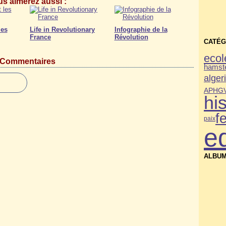
s aimerez aussi :
les
Life in Revolutionary
Infographie de la
France
Révolution
CATÉG
ecol
Commentaires
hamste
alger
APHG
his
f
paix
e
ALBUM