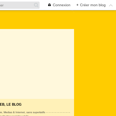
Connexion
+
Créer mon blog
EB, LE BLOG
ire, Medias & Internet, sans superlatifs - - - - - - - - - - - - - - - -