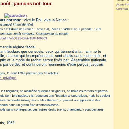
Twitter ht
 août : jaurions not' tour
Accueil d
Créer un
ons not tour
: vive le Roi, vive la Nation :
estampe] / [non identifié]
ves à l'Histoire de France. Tome 120, Pièces 10490-10613, période : 1789
 Concorde, impôt territorial, Soulagement du peuple
ica.bnf.fr/ark:/12148/btv1b84109703
ement le régime féodal.
s tant féodaux que censuels, ceux qui tiennent à la main-morte
lle, et ceux qui les représentent, sont abolis sans indemnité ; et
 prix et le mode de rachat seront fixés par l'Assemblée nationale.
s par ce décret continueront néanmoins d'être perçus jusqu'au
lèges, 11 août 1789, premier des 18 articles
es_privilèges
 les brigands, on malmène quelques seigneurs, on brûle les terriers et parfois
is sont fort inquiets : ils redoutent une Réaction aristocratique, mais ils veulent
apaiser la révolte rurale, des nobles libéraux proposent la suppression des
t abolis dans un grand élan d’enthousiasme.
abolis sans contrepartie. Les autres droits (cens, champart...) sont déclarés
is, 1932.