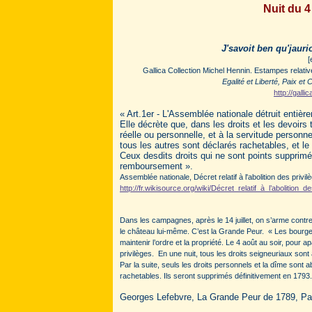
Nuit du 4
J'savoit ben qu'jauri
[
Gallica Collection Michel Hennin. Estampes relati
Egalité et Liberté, Paix et
http://gall
« Art.1er - L'Assemblée nationale détruit entièr
Elle décrète que, dans les droits et les devoir
réelle ou personnelle, et à la servitude personne
tous les autres sont déclarés rachetables, et le
Ceux desdits droits qui ne sont points supprimé
remboursement ».
Assemblée nationale, Décret relatif à l'abolition des privi
http://fr.wikisource.org/wiki/Décret_relatif_à_l’abolition_d
Dans les campagnes, après le 14 juillet, on s’arme contre
le château lui-même. C’est la Grande Peur.
« Les bourgeo
maintenir l’ordre et la propriété. Le 4 août au soir, pour 
privilèges. En une nuit, tous les droits seigneuriaux son
Par la suite, seuls les droits personnels et la dîme sont 
rachetables. Ils seront supprimés définitivement en 1793.
Georges Lefebvre, La Grande Peur de 1789, Par