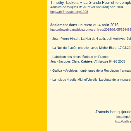
Timothy Tackett, « La Grande Peur et le complot
Annales historiques de la Révolution française
2004
http://ahrf.revues.org/1298
également dans un texte du 4 août 2015
http://clioweb.canalblog.com/archives/2015/08/05/32446
- Jean-Pierre Hirsch, La Nuit du 4 août, coll. Archives-Jull
- La Nuit du 4 août, entretien avec Michel Biard, 17.03.2
- L’abolition des droits féodaux en France
Jean-Jacques Clere,
Cahiers d'histoire
94-95 2005
- Gallica + Archives numériques de la Révolution françai
- La nuit du 4 août. Michel Vovelle, La chute de la mona
J'savois ben qu'jaurio
[estampe] 
http://gall