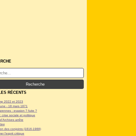
ERCHE
LES RÉCENTS
p 2022 et 2023
ne - 18 mars 1871
arennes : evasion ? fuite ?
: crise sociale et politique
d'Archives arrête
limi
tion des conjoints (1816-1988)
er l'esprit critique