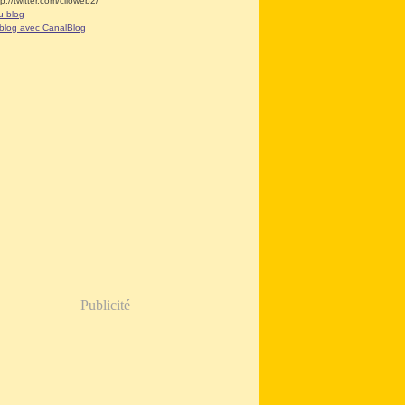
tp://twitter.com/clioweb2/
u blog
 blog avec CanalBlog
Publicité