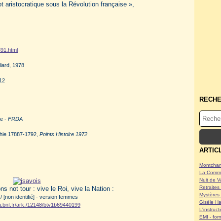
 aristocratique sous la Révolution française »,
391.html
iard,‎ 1978
012
RECH
se -
FRDA
rchie 17887-1792,
Points Histoire 1972
ARTIC
Montcham
La Commu
Nuit de V
Retraites 
ns not tour : vive le Roi, vive la Nation :
Mystères 
/ [non identifié] - version femmes
Gisèle Ha
ica.bnf.fr/ark:/12148/btv1b69440199
L'instruc
EMI - form