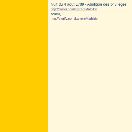
Nuit du 4 aout 1789 - Abolition des privilèges
http://twitter.com/LarrereMathilde
A venir,
http://storify.com/LarrereMathilde
.