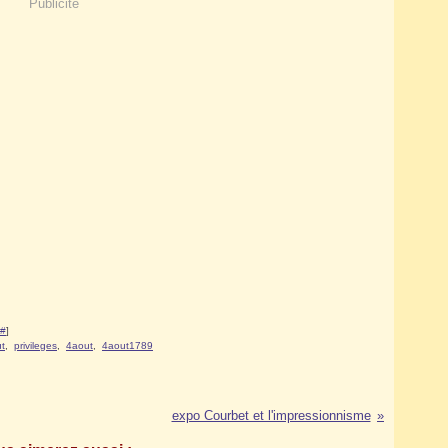
Publicité
#
]
ut
,
privileges
,
4aout
,
4aout1789
expo Courbet et l'impressionnisme