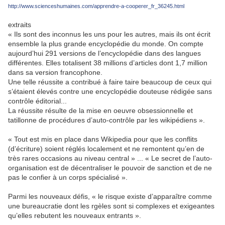
http://www.scienceshumaines.com/apprendre-a-cooperer_fr_36245.html
extraits
« Ils sont des inconnus les uns pour les autres, mais ils ont écrit
ensemble la plus grande encyclopédie du monde. On compte
aujourd’hui 291 versions de l’encyclopédie dans des langues
différentes. Elles totalisent 38 millions d’articles dont 1,7 million
dans sa version francophone.
Une telle réussite a contribué à faire taire beaucoup de ceux qui
s’étaient élevés contre une encyclopédie douteuse rédigée sans
contrôle éditorial...
La réussite résulte de la mise en oeuvre obsessionnelle et
tatillonne de procédures d’auto-contrôle par les wikipédiens ».
« Tout est mis en place dans Wikipedia pour que les conflits
(d’écriture) soient réglés localement et ne remontent qu’en de
très rares occasions au niveau central » ... « Le secret de l’auto-
organisation est de décentraliser le pouvoir de sanction et de ne
pas le confier à un corps spécialisé ».
Parmi les nouveaux défis, « le risque existe d’apparaître comme
une bureaucratie dont les rgèles sont si complexes et exigeantes
qu’elles rebutent les nouveaux entrants ».