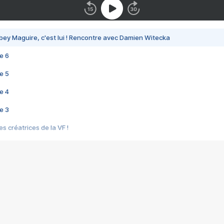
bey Maguire, c'est lui ! Rencontre avec Damien Witecka
e 6
e 5
e 4
e 3
s créatrices de la VF !
e 2
e 1
e Mektoub My Love arrive enfin ! Rencontre avec Shaïn Boumedine et Sal
i : après Toni en famille
elle réalise le bouleversant Dites lui que je l'aime