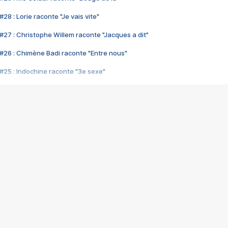
28 : Lorie raconte "Je vais vite"
#27 : Christophe Willem raconte "Jacques a dit"
#26 : Chimène Badi raconte "Entre nous"
#25 : Indochine raconte "3e sexe"
#24 : Zaho raconte "C'est chelou"
#23 : Patrick Bruel raconte "Au café des délices"
#22 : Kyo raconte "Le chemin"
#21 : Nolwenn Leroy raconte "Cassé"
#20 : Patrick Hernandez raconte "Born to be alive"
#19 : Lorie raconte "Près de moi"
#18 : Michael Jones raconte "A nos actes manqués" (avec Jean-Jacque
#17 : Khaled raconte "Aïcha"