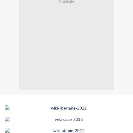
Publicité
- -
- -