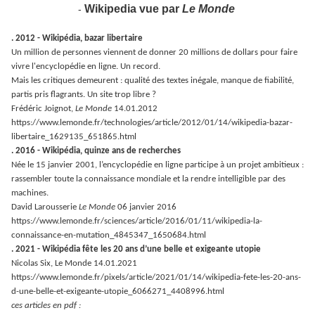
Wikipedia vue par
Le Monde
-
. 2012 - Wikipédia, bazar libertaire
Un million de personnes viennent de donner 20 millions de dollars pour faire
vivre l'encyclopédie en ligne. Un record.
Mais les critiques demeurent : qualité des textes inégale, manque de fiabilité,
partis pris flagrants. Un site trop libre ?
Frédéric Joignot,
Le Monde
14.01.2012
https://www.lemonde.fr/technologies/article/2012/01/14/wikipedia-bazar-
libertaire_1629135_651865.html
. 2016 - Wikipédia, quinze ans de recherches
Née le 15 janvier 2001, l’encyclopédie en ligne participe à un projet ambitieux :
rassembler toute la connaissance mondiale et la rendre intelligible par des
machines.
David Larousserie
Le Monde
06 janvier 2016
https://www.lemonde.fr/sciences/article/2016/01/11/wikipedia-la-
connaissance-en-mutation_4845347_1650684.html
. 2021 - Wikipédia fête les 20 ans d’une belle et exigeante utopie
Nicolas Six, Le Monde 14.01.2021
https://www.lemonde.fr/pixels/article/2021/01/14/wikipedia-fete-les-20-ans-
d-une-belle-et-exigeante-utopie_6066271_4408996.html
ces articles en pdf :