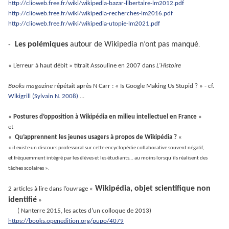
http://clioweb.free.fr/wiki/wikipedia-bazar-libertaire-lm2012.pdf
http://clioweb.free.fr/wiki/wikipedia-recherches-lm2016.pdf
http://clioweb.free.fr/wiki/wikipedia-utopie-lm2021.pdf
-
Les polémiques
autour de Wikipedia
n’ont pas manqué
.
« L’erreur à haut débit » titrait Assouline
en 2007
dans
L'Histoire
Books magazine
répétait après
N Carr : « Is Google Making Us Stupid ? » - cf.
Wikigrill (Sylvain N. 2008)
...
«
Postures d’opposition à Wikipédia en milieu intellectuel en France
»
et
«
Qu’apprennent les jeunes usagers à propos de Wikipédia ?
«
« il existe un discours professoral sur cette encyclopédie collaborative souvent négatif,
et fréquemment intégré par les élèves et les étudiants… au moins lorsqu’ils réalisent des
tâches scolaires ».
Wikipédia, objet scientifique non
2 articles à lire dans l’ouvrage «
identifié
»
( Nanterre 2015, les actes d’un colloque de 2013)
https://books.openedition.org/pupo/4079