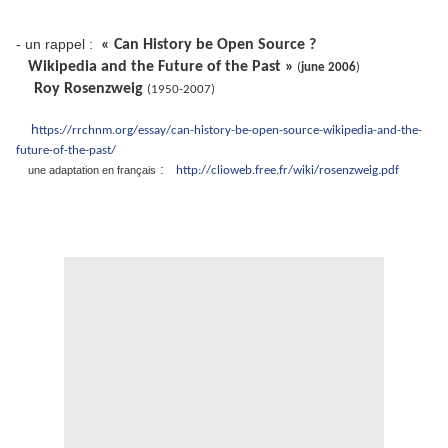
- un rappel :
« Can History be Open Source ?
Wikipedia and the Future of the Past »
(
june 2006
)
Roy Rosenzweig
(1950-2007)
h
ttps://rrchnm.org/essay/can-history-be-open-source-wikipedia-and-the-
future-of-the-past/
:
une adaptation en français
http://clioweb.free.fr/wiki/rosenzweig.pdf
.
.