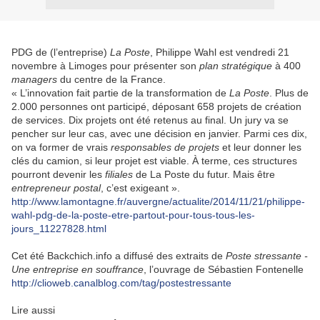
PDG de (l’entreprise)
La Poste
, Philippe Wahl est vendredi 21
novembre à Limoges pour présenter son
plan stratégique
à 400
managers
du centre de la France.
« L’innovation fait partie de la transformation de
La Poste
. Plus de
2.000 personnes ont participé, déposant 658 projets de création
de services. Dix projets ont été retenus au final. Un jury va se
pencher sur leur cas, avec une décision en janvier. Parmi ces dix,
on va former de vrais
responsables de projets
et leur donner les
clés du camion, si leur projet est viable. À terme, ces structures
pourront devenir les
filiales
de La Poste du futur. Mais être
entrepreneur postal
, c’est exigeant ».
http://www.lamontagne.fr/auvergne/actualite/2014/11/21/philippe-
wahl-pdg-de-la-poste-etre-partout-pour-tous-tous-les-
jours_11227828.html
Cet été Backchich.info a diffusé des extraits de
Poste stressante -
Une entreprise en souffrance
, l’ouvrage de Sébastien Fontenelle
http://clioweb.canalblog.com/tag/postestressante
Lire aussi