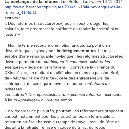
La novlangue de la réforme
, Luc Peillon,
Libération
18.11.2014
http://www.liberation.fr/politiques/2014/11/18/la-novlangue-de-la-
reforme_1145511
extraits :
« Des réformes («structurelles») pour mieux protéger les
salariés, faire progresser la solidarité ou rendre la société plus
juste ? »
« Non, le terme recouvre une notion unique, au point d’en
devenir le quasi synonyme :
la déréglementation
. Le tout
enrobé d’une remarquable novlangue : les réformes structurelles
doivent permettre de «
débloquer l’économie
», «
libérer les
énergies
», «
regarder vers l’avenir
», construire la «France du
XXIe siècle», en mettant de côté «les recettes du passé». Bref,
de «
bâtir la France du futur
», celle des entrepreneurs, de
l’entreprise, de ceux qui innovent, et autres «
créateurs de
richesses
».
Les autres ?
Des «passéistes», des «conservateurs»
, accrochés
à leurs
«privilèges»
d’un autre temps.
« A y regarder de plus près, pourtant, les réformateurs proposent
surtout, notamment pour les plus acharnés, un formidable…
retour en arrière : hausse du temps de travail, recul de l’âge de
départ à la retraite, remise en cause du Smic, du repos