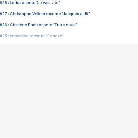
28 : Lorie raconte "Je vais vite"
#27 : Christophe Willem raconte "Jacques a dit"
#26 : Chimène Badi raconte "Entre nous"
#25 : Indochine raconte "3e sexe"
#24 : Zaho raconte "C'est chelou"
#23 : Patrick Bruel raconte "Au café des délices"
#22 : Kyo raconte "Le chemin"
#21 : Nolwenn Leroy raconte "Cassé"
#20 : Patrick Hernandez raconte "Born to be alive"
#19 : Lorie raconte "Près de moi"
#18 : Michael Jones raconte "A nos actes manqués" (avec Jean-Jacque
#17 : Khaled raconte "Aïcha"
#16 : Corneille raconte "Parce qu'on vient de loin"