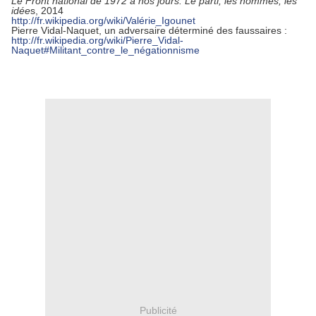
Le Front national de 1972 à nos jours. Le parti, les hommes, les
idée
s, 2014
http://fr.wikipedia.org/wiki/Valérie_Igounet
Pierre Vidal-Naquet, un adversaire déterminé des faussaires :
http://fr.wikipedia.org/wiki/Pierre_Vidal-
Naquet#Militant_contre_le_négationnisme
.
Publicité