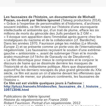
Les faussaires de l'histoire, un documentaire de Michaël
Prazan, co-écrit par Valérie Igounet
(Talweg productions 2014).
« Grâce à l’expertise de personnalités et d’historiens, d’archives
souvent inédites, ce film revient sur l’histoire d’une escroquerie
intellectuelle et antisémite qui, d’un trait de plume, efface les six
millions de morts du génocide des Juifs pendant la 2 GM ».
« Il évoque son apparition dans l’immédiat après-guerre chez les
nostalgiques du nazisme et de la collaboration (cf. Bardèche).
Dans les années 1970, Faurisson piège les médias (
Le Monde,
Europe 1
) et se présente comme un porte-voix de l'internationale
négationniste. Les faussaires reçoivent le soutien d'une extrême-
gauche « antisioniste », avant de submerger l'Iran et le monde
arabo-musulman (cf l'écho de Garaudy ou de Dieudonné) ».
« Le film décortique pour mieux le comprendre et le conjurer le
discours de haine qui se dissimule derrière les masques de
l’historicité et du militantisme politique. Alors que disparaissent
aujourd’hui les derniers rescapés du plus grand génocide du XXe
siècle, ce film est aussi un cri d’alarme devant les offensives que
continuent de mener, sur plusieurs continents, les faussaires de
l’histoire ».
Ce film est est visible quelques jours à l'adresse :
http://pluzz.francetv.fr/videos/les_faussaires_de_l_histoire_,
109713046.html
Publications de Valérie Igounet
Histoire du négationnisme en France
2000
Robert Faurisson. Portrait d'un négationniste
, 2012