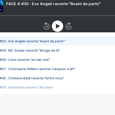
FACE A #30 : Eve Angeli raconte "Avant de partir"
#30 : Eve Angeli raconte "Avant de partir"
#29 : MC Solaar raconte "Bouge de là"
28 : Lorie raconte "Je vais vite"
#27 : Christophe Willem raconte "Jacques a dit"
#26 : Chimène Badi raconte "Entre nous"
#25 : Indochine raconte "3e sexe"
#24 : Zaho raconte "C'est chelou"
#23 : Patrick Bruel raconte "Au café des délices"