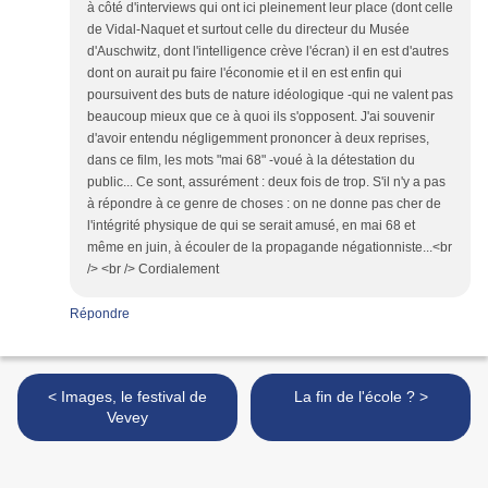
à côté d'interviews qui ont ici pleinement leur place (dont celle
de Vidal-Naquet et surtout celle du directeur du Musée
d'Auschwitz, dont l'intelligence crève l'écran) il en est d'autres
dont on aurait pu faire l'économie et il en est enfin qui
poursuivent des buts de nature idéologique -qui ne valent pas
beaucoup mieux que ce à quoi ils s'opposent. J'ai souvenir
d'avoir entendu négligemment prononcer à deux reprises,
dans ce film, les mots "mai 68" -voué à la détestation du
public... Ce sont, assurément : deux fois de trop. S'il n'y a pas
à répondre à ce genre de choses : on ne donne pas cher de
l'intégrité physique de qui se serait amusé, en mai 68 et
même en juin, à écouler de la propagande négationniste...<br
/> <br /> Cordialement
Répondre
< Images, le festival de
La fin de l'école ? >
Vevey