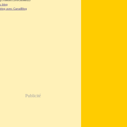
tp://twitter.com/clioweb2/
u blog
 blog avec CanalBlog
Publicité