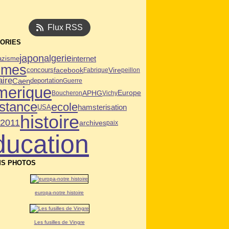
Flux RSS
ORIES
japon
algerie
internet
azisme
mmes
facebook
Vire
concours
Fabrique
peillon
aire
Caen
deportation
Guerre
merique
APHG
Europe
Boucheron
Vichy
istance
ecole
USA
hamsterisation
histoire
n2011
archives
paix
ducation
S PHOTOS
europa-notre histoire
Les fusilles de Vingre