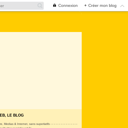
Connexion
+
Créer mon blog
EB, LE BLOG
ire, Medias & Internet, sans superlatifs - - - - - - - - - - - - - - - -