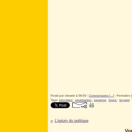
Posté par clioweb à 08:00 -
Commentaires [
…
]
- Permalien [
Tags:
education
,
privatisation
,
espagne
,
lomce
,
ley-wert
L'opium du politique
Vou