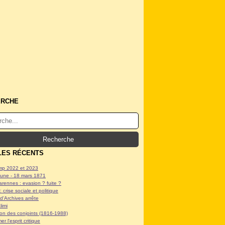
ERCHE
LES RÉCENTS
p 2022 et 2023
ne - 18 mars 1871
arennes : evasion ? fuite ?
: crise sociale et politique
d'Archives arrête
limi
tion des conjoints (1816-1988)
er l'esprit critique