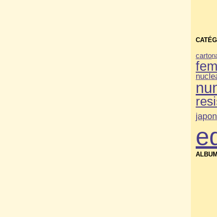
CATÉG
carto
n
fe
nucle
nu
res
japo
e
ALBUM