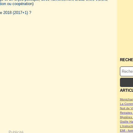
tion ou coopération)
de 2018 (2017+1) ?
RECH
ARTIC
Montcham
La Commu
Nuit de V
Retraites 
Mystères 
Gisèle Ha
L'instruc
EMI - form
Publicité