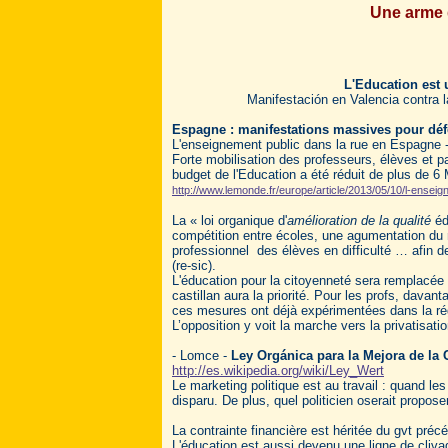
Une arme 
L'Education est
Manifestación en Valencia contra l
Espagne : manifestations massives pour déf
L'enseignement public dans la rue en Espagne 
Forte mobilisation des professeurs, élèves et par
budget de l'Education a été réduit de plus de 6
http://www.lemonde.fr/europe/article/2013/05/10/l-ense
La « loi organique d'
amélioration de la qualité
éd
compétition entre écoles, une agumentation du
professionnel des élèves en difficulté … afin de
(re-sic).
L'éducation pour la citoyenneté sera remplacée 
castillan aura la priorité. Pour les profs, dava
ces mesures ont déjà expérimentées dans la ré
L’opposition y voit la marche vers la privatisat
- Lomce -
Ley Orgánica para la Mejora de la 
http://es.wikipedia.org/wiki/Ley_Wert
Le marketing politique est au travail : quand le
disparu. De plus, quel politicien oserait propos
La contrainte financière est héritée du gvt préc
L'éducation est aussi devenu une ligne de clivag