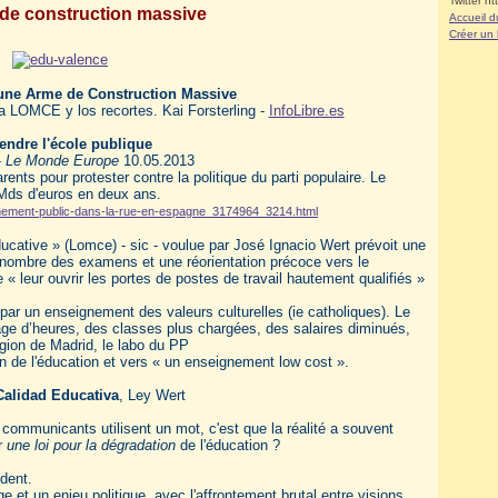
Twitter ht
de construction massive
Accueil d
Créer un
 une Arme de Construction Massive
a LOMCE y los recortes. Kai Forsterling -
InfoLibre.es
endre l'école publique
-
Le Monde Europe
10.05.2013
ents pour protester contre la politique du parti populaire. Le
 Mds d'euros en deux ans.
ignement-public-dans-la-rue-en-espagne_3174964_3214.html
ucative » (Lomce) - sic - voulue par José Ignacio Wert prévoit une
 nombre des examens et une réorientation précoce vers le
 « leur ouvrir les portes de postes de travail hautement qualifiés »
par un enseignement des valeurs culturelles (ie catholiques). Le
ntage d’heures, des classes plus chargées, des salaires diminués,
gion de Madrid, le labo du PP
ion de l'éducation et vers « un enseignement low cost ».
Calidad Educativa
, Ley Wert
s communicants utilisent un mot, c'est que la réalité a souvent
er
une loi pour la dégradation
de l'éducation ?
édent.
e et un enjeu politique, avec l'affrontement brutal entre visions